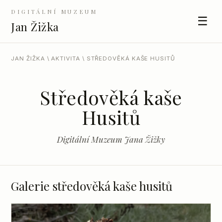
DIGITÁLNÍ MUZEUM
☰
Jan Žižka
JAN ŽIŽKA
\
AKTIVITA
\ STŘEDOVĚKÁ KAŠE HUSITŮ
Středověká kaše
Husitů
Digitální Muzeum Jana Žižky
Galerie středověká kaše husitů