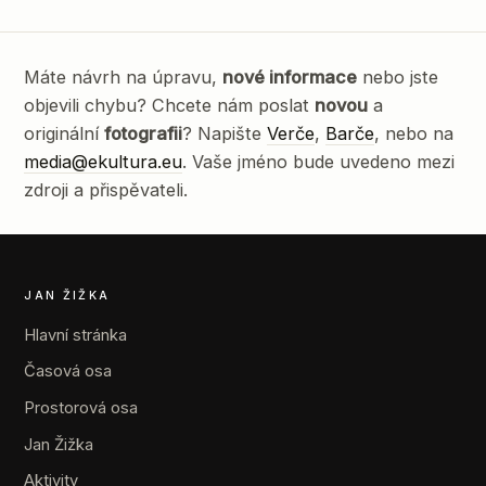
Máte návrh na úpravu,
nové informace
nebo jste
objevili chybu? Chcete nám poslat
novou
a
originální
fotografii
? Napište
Verče
,
Barče
, nebo na
media@ekultura.eu
. Vaše jméno bude uvedeno mezi
zdroji a přispěvateli.
JAN ŽIŽKA
Hlavní stránka
Časová osa
Prostorová osa
Jan Žižka
Aktivity