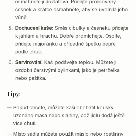
osmahněte ji dozlatova. Přidejte prolisovaný
česnek a krátce osmahněte, aby se uvolnila jeho
vůně.
Dochucení kaše:
Směs cibulky a česneku přidejte
k jáhlám a hrachu. Dobře promíchejte. Osolte,
přidejte majoránku a případně špetku pepře
podle chuti.
Servírování:
Kaši podávejte teplou. Můžete ji
ozdobit čerstvými bylinkami, jako je petrželka
nebo pažitka.
Tipy:
Pokud chcete, můžete kaši obohatit kousky
uzeného masa nebo slaniny, což jídlu dodá ještě
více chuti.
Místo sádla můžete použít máslo nebo rostlinný