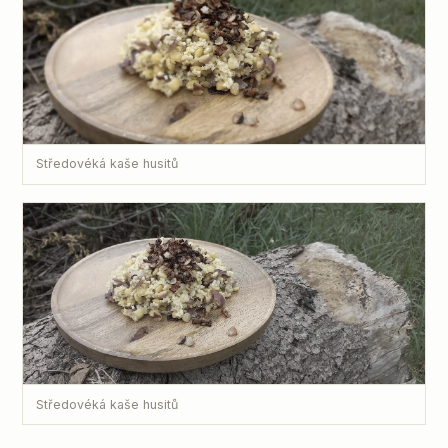
Středovéká kaše husitů
Středovéká kaše husitů