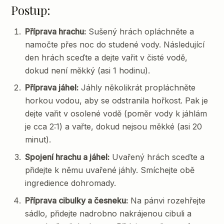
Postup:
Příprava hrachu:
Sušený hrách opláchněte a
namočte přes noc do studené vody. Následující
den hrách sceďte a dejte vařit v čisté vodě,
dokud není měkký (asi 1 hodinu).
Příprava jáhel:
Jáhly několikrát propláchněte
horkou vodou, aby se odstranila hořkost. Pak je
dejte vařit v osolené vodě (poměr vody k jáhlám
je cca 2:1) a vařte, dokud nejsou měkké (asi 20
minut).
Spojení hrachu a jáhel:
Uvařený hrách sceďte a
přidejte k němu uvařené jáhly. Smíchejte obě
ingredience dohromady.
Příprava cibulky a česneku:
Na pánvi rozehřejte
sádlo, přidejte nadrobno nakrájenou cibuli a