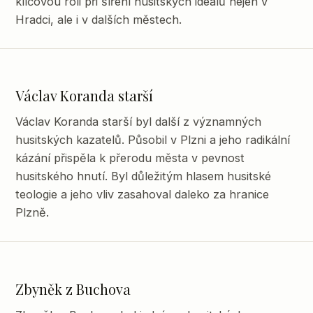
klíčovou roli při šíření husitských ideálů nejen v
Hradci, ale i v dalších městech.
Václav Koranda starší
Václav Koranda starší byl další z významných
husitských kazatelů. Působil v Plzni a jeho radikální
kázání přispěla k přerodu města v pevnost
husitského hnutí. Byl důležitým hlasem husitské
teologie a jeho vliv zasahoval daleko za hranice
Plzně.
Zbyněk z Buchova