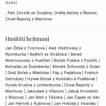
(kněz)
,
Petr Zmrzlík ze Svojšína
,
Ondřej Keřský z Řimovic
,
Chval Řepický z Machovic
Husitští hejtmani
Jan Žižka z Trocnova
|
Aleš Vřešťovský z
Rýzmburka
|
Bedřich ze Strážnice
|
Beneš
Mokrovouský z Hustířan
|
Boček Puklice z Pozořic
|
Bohuslav ze Švamberka
|
Břeněk Švihovský z Dolan
|
Diviš Bořek z Miletínka
|
Filip z Padařova
|
Fridrich
Ostrožský
|
Hynek Boček z Kunštátu a Poděbrad
|
Hynek Krušina z Lichtenburka
|
Chval Řepický z
Machovic
|
Jakoubek z Vřesovic
|
Jakub Kroměšín
z Březovic
|
Jan Bleh z Těšnice
|
Jan Čapek ze Sán
|
Jan Hertvík z Rušinova
|
Jan Hvězda z Vícemilic
|