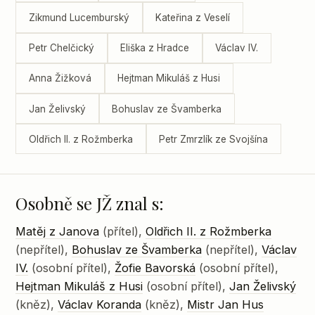
Zikmund Lucemburský
Kateřina z Veselí
Petr Chelčický
Eliška z Hradce
Václav IV.
Anna Žižková
Hejtman Mikuláš z Husi
Jan Želivský
Bohuslav ze Švamberka
Oldřich II. z Rožmberka
Petr Zmrzlík ze Svojšína
Osobně se JŽ znal s:
Matěj z Janova
(přítel),
Oldřich II. z Rožmberka
(nepřítel),
Bohuslav ze Švamberka
(nepřítel),
Václav
IV.
(osobní přítel),
Žofie Bavorská
(osobní přítel),
Hejtman Mikuláš z Husi
(osobní přítel),
Jan Želivský
(kněz),
Václav Koranda
(kněz),
Mistr Jan Hus