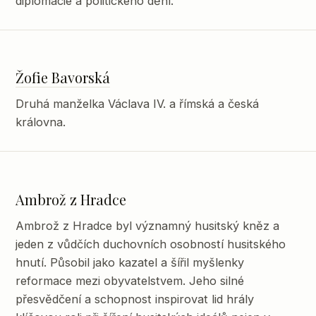
diplomacie a politického dění.
Žofie Bavorská
Druhá manželka Václava IV. a římská a česká
královna.
Ambrož z Hradce
Ambrož z Hradce byl významný husitský kněz a
jeden z vůdčích duchovních osobností husitského
hnutí. Působil jako kazatel a šířil myšlenky
reformace mezi obyvatelstvem. Jeho silné
přesvědčení a schopnost inspirovat lid hrály