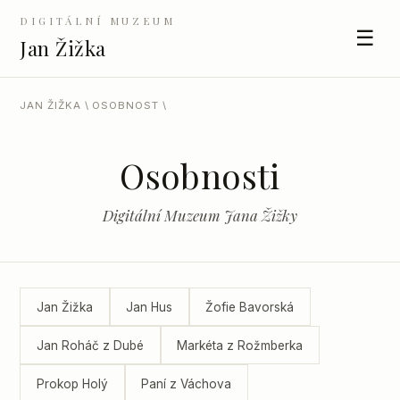
DIGITÁLNÍ MUZEUM
☰
Jan Žižka
JAN ŽIŽKA
\ OSOBNOST \
Osobnosti
Digitální Muzeum Jana Žižky
Jan Žižka
Jan Hus
Žofie Bavorská
Jan Roháč z Dubé
Markéta z Rožmberka
Prokop Holý
Paní z Váchova