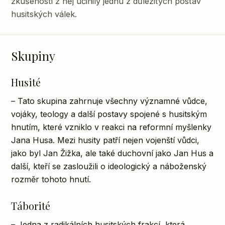
zkušenosti z něj učinily jednu z důležitých postav
husitských válek.
Skupiny
Husité
– Tato skupina zahrnuje všechny významné vůdce,
vojáky, teology a další postavy spojené s husitským
hnutím, které vzniklo v reakci na reformní myšlenky
Jana Husa. Mezi husity patří nejen vojenští vůdci,
jako byl Jan Žižka, ale také duchovní jako Jan Hus a
další, kteří se zasloužili o ideologický a náboženský
rozměr tohoto hnutí.
Táborité
– Jedna z radikálních husitských frakcí, která