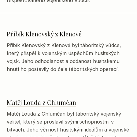
respektovaného vojenského vůdce.
Přibík Klenovský z Klenové
Přibík Klenovský z Klenové byl táboritský vůdce,
který přispěl k vojenským úspěchům husitských
vojsk. Jeho odhodlanost a oddanost husitskému
hnutí ho postavily do čela táboritských operací.
Matěj Louda z Chlumčan
Matěj Louda z Chlumčan byl táboritský vojenský
velitel, který se proslavil svými schopnostmi v
bitvách. Jeho věrnost husitským ideálům a vojenské