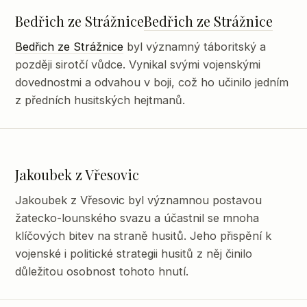
Bedřich ze Strážnice
Bedřich ze Strážnice
Bedřich ze Strážnice
byl významný táboritský a
později sirotčí vůdce. Vynikal svými vojenskými
dovednostmi a odvahou v boji, což ho učinilo jedním
z předních husitských hejtmanů.
Jakoubek z Vřesovic
Jakoubek z Vřesovic byl významnou postavou
žatecko-lounského svazu a účastnil se mnoha
klíčových bitev na straně husitů. Jeho přispění k
vojenské i politické strategii husitů z něj činilo
důležitou osobnost tohoto hnutí.