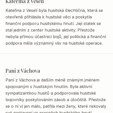
Kateřina z Veselí
Kateřina z Veselí byla husitská šlechtična, která se
otevřeně přihlásila k husitské věci a poskytla
finanční podporu husitskému hnutí. Její statek se
stal jedním z center husitské aktivity. Přestože
nebyla přímou účastnicí bojů, její politická a finanční
podpora měla významný vliv na husitské operace.
Paní z Váchova
Paní z Váchova je dalším méně známým jménem
spojovaným s husitským hnutím. Byla aktivní
sympatizantkou husitů a podporovala husitské
bojovníky poskytováním zásob a útočiště. Přestože
se o ní ví jen málo, patřila mezi ženy, které riskovaly
své postavení ve prospěch husitského hnutí.