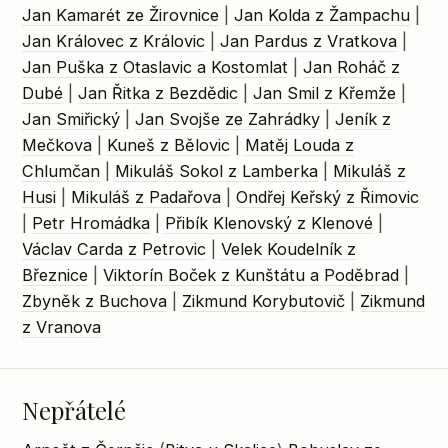
Jan Kamarét ze Žirovnice
|
Jan Kolda z Žampachu
|
Jan Královec z Královic
|
Jan Pardus z Vratkova
|
Jan Puška z Otaslavic a Kostomlat
|
Jan Roháč z
Dubé
|
Jan Řitka z Bezdědic
|
Jan Smil z Křemže
|
Jan Smiřický
|
Jan Svojše ze Zahrádky
|
Jeník z
Mečkova
|
Kuneš z Bělovic
|
Matěj Louda z
Chlumčan
|
Mikuláš Sokol z Lamberka
|
Mikuláš z
Husi
|
Mikuláš z Padařova
|
Ondřej Keřský z Řimovic
|
Petr Hromádka
|
Přibík Klenovský z Klenové
|
Václav Carda z Petrovic
|
Velek Koudelník z
Březnice
|
Viktorín Boček z Kunštátu a Poděbrad
|
Zbyněk z Buchova
|
Zikmund Korybutovič
|
Zikmund
z Vranova
Nepřátelé