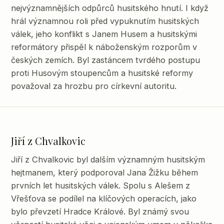
nejvýznamnějších odpůrců husitského hnutí. I když
hrál významnou roli před vypuknutím husitských
válek, jeho konflikt s Janem Husem a husitskými
reformátory přispěl k náboženským rozporům v
českých zemích. Byl zastáncem tvrdého postupu
proti Husovým stoupencům a husitské reformy
považoval za hrozbu pro církevní autoritu.
Jiří z Chvalkovic
Jiří z Chvalkovic byl dalším významným husitským
hejtmanem, který podporoval Jana Žižku během
prvních let husitských válek. Spolu s Alešem z
Vřešťova se podílel na klíčových operacích, jako
bylo převzetí Hradce Králové. Byl známý svou