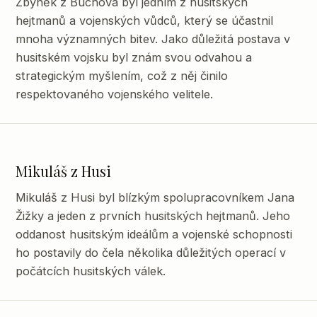
Zbyněk z Buchova byl jedním z husitských
hejtmanů a vojenských vůdců, který se účastnil
mnoha významných bitev. Jako důležitá postava v
husitském vojsku byl znám svou odvahou a
strategickým myšlením, což z něj činilo
respektovaného vojenského velitele.
Mikuláš z Husi
Mikuláš z Husi byl blízkým spolupracovníkem Jana
Žižky a jeden z prvních husitských hejtmanů. Jeho
oddanost husitským ideálům a vojenské schopnosti
ho postavily do čela několika důležitých operací v
počátcích husitských válek.