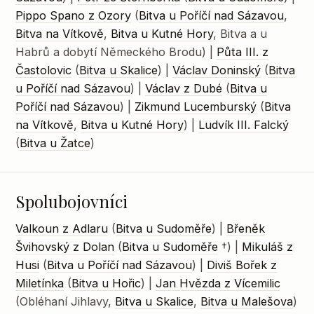
Pippo Spano z Ozory
(
Bitva u Poříčí nad Sázavou
,
Bitva na Vítkově
,
Bitva u Kutné Hory
, Bitva a u
Habrů a dobytí Německého Brodu) |
Půta III. z
Častolovic
(
Bitva u Skalice
) |
Václav Doninský
(
Bitva
u Poříčí nad Sázavou
) |
Václav z Dubé
(
Bitva u
Poříčí nad Sázavou
) |
Zikmund Lucemburský
(
Bitva
na Vítkově
,
Bitva u Kutné Hory
) |
Ludvík III. Falcký
(
Bitva u Žatce
)
Spolubojovníci
Valkoun z Adlaru
(
Bitva u Sudoměře
) |
Břeněk
Švihovský z Dolan
(
Bitva u Sudoměře
†) |
Mikuláš z
Husi
(
Bitva u Poříčí nad Sázavou
) |
Diviš Bořek z
Miletínka
(
Bitva u Hořic
) |
Jan Hvězda z Vícemilic
(Obléhaní Jihlavy,
Bitva u Skalice
,
Bitva u Malešova
)