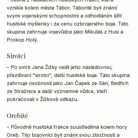
vznikla kolem města Tábor. Táborité byli známí
svými vojenskými schopnostmi a odhodláním šířit
husitské myšlenky i za cenu ozbrojeného boje. Tato
skupina zahrnuje vojevůdce jako Mikuláš z Husi a
Prokop Holý.
Sirotci
– Po smrti Jana Žižky vedli jeho následovníci,
přezdívaní "sirotci", další husitské boje. Tato skupina
zahrnuje osobnosti jako Jan Čapek ze Sán,
Bedřich
ze Strážnice
a další významné vůdce, kteří
pokračovali v Žižkově odkazu.
Orebité
– Původně husitská frakce soustředěná kolem hory
Oreb. Tito bojovníci byli známi svou zbožností a