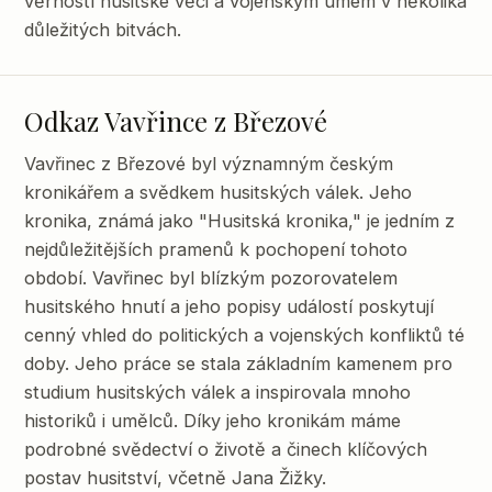
věrností husitské věci a vojenským umem v několika
důležitých bitvách.
Odkaz Vavřince z Březové
Vavřinec z Březové byl významným českým
kronikářem a svědkem husitských válek. Jeho
kronika, známá jako "Husitská kronika," je jedním z
nejdůležitějších pramenů k pochopení tohoto
období. Vavřinec byl blízkým pozorovatelem
husitského hnutí a jeho popisy událostí poskytují
cenný vhled do politických a vojenských konfliktů té
doby. Jeho práce se stala základním kamenem pro
studium husitských válek a inspirovala mnoho
historiků i umělců. Díky jeho kronikám máme
podrobné svědectví o životě a činech klíčových
postav husitství, včetně Jana Žižky.