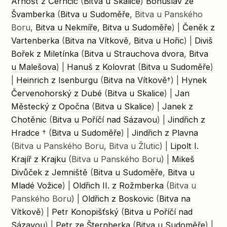
Arnošt z Černčic
(
Bitva u Skalice
)
Bohuslav ze
Švamberka
(
Bitva u Sudoměře
, Bitva u Panského
Boru,
Bitva u Nekmíře
,
Bitva u Sudoměře
) |
Čeněk z
Vartenberka
(
Bitva na Vítkově
,
Bitva u Hořic
) |
Diviš
Bořek z Miletínka
(
Bitva u Strauchova dvora
,
Bitva
u Malešova
) |
Hanuš z Kolovrat
(
Bitva u Sudoměře
)
|
Heinrich z Isenburgu
(
Bitva na Vítkově
†) |
Hynek
Červenohorský z Dubé
(
Bitva u Skalice
) |
Jan
Městecký z Opočna
(
Bitva u Skalice
) |
Janek z
Chotěnic
(
Bitva u Poříčí nad Sázavou
) |
Jindřich z
Hradce
† (
Bitva u Sudoměře
) |
Jindřich z Plavna
(Bitva u Panského Boru, Bitva u Žlutic) |
Lipolt I.
Krajíř z Krajku
(Bitva u Panského Boru) |
Mikeš
Divůček z Jemniště
(
Bitva u Sudoměře
,
Bitva u
Mladé Vožice
) |
Oldřich II. z Rožmberka
(Bitva u
Panského Boru) |
Oldřich z Boskovic
(
Bitva na
Vítkově
) |
Petr Konopišťský
(
Bitva u Poříčí nad
Sázavou
) |
Petr ze Šternberka
(
Bitva u Sudoměře
) |