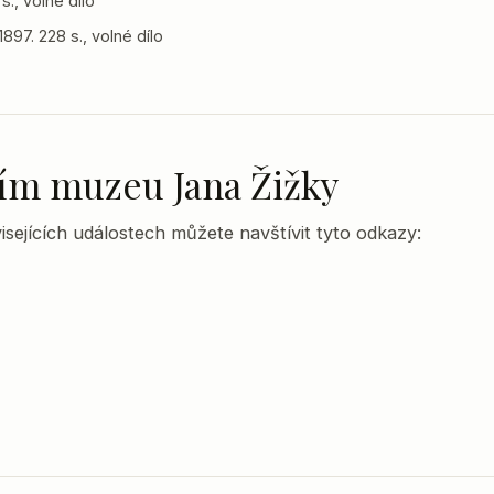
s., volné dílo
897. 228 s., volné dílo
lním muzeu Jana Žižky
sejících událostech můžete navštívit tyto odkazy: