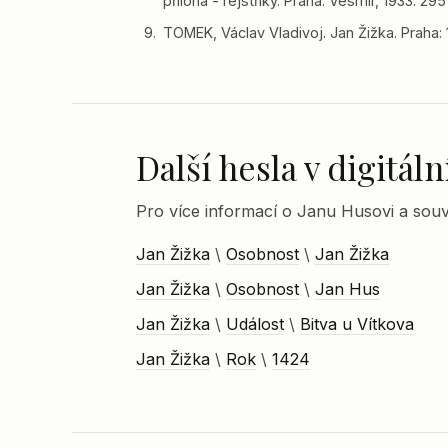
příloha - rejstříky. Praha: Vesmír, 1933. 295 
TOMEK, Václav Vladivoj. Jan Žižka. Praha: 1
Další hesla v digitá
Pro více informací o Janu Husovi a souvi
Jan Žižka
\
Osobnost
\
Jan Žižka
Jan Žižka
\
Osobnost
\
Jan Hus
Jan Žižka
\
Událost
\
Bitva u Vítkova
Jan Žižka
\
Rok
\
1424