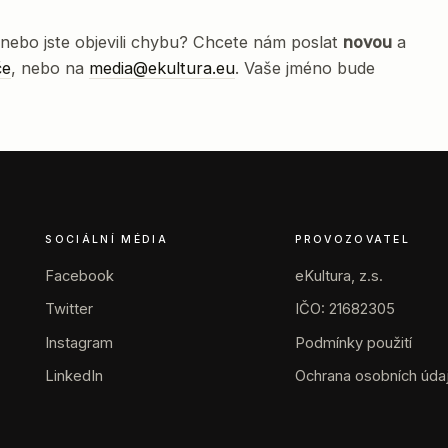
nebo jste objevili chybu? Chcete nám poslat
novou
a
če
, nebo na
media@ekultura.eu
. Vaše jméno bude
SOCIÁLNÍ MÉDIA
PROVOZOVATEL
Facebook
eKultura, z.s.
Twitter
IČO: 21682305
Instagram
Podmínky použití
LinkedIn
Ochrana osobních úda