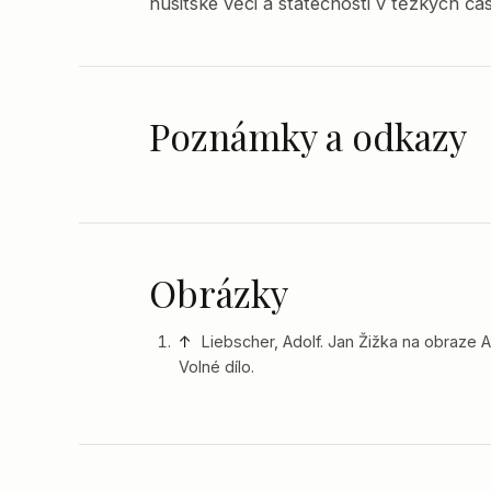
husitské věci a statečnosti v těžkých ča
Poznámky a odkazy
Obrázky
↑
Liebscher, Adolf. Jan Žižka na obraze A
Volné dílo.