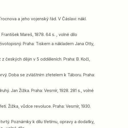
Trocnova a jeho vojenský řád. V Čáslavi: nákl.
rantišek Mareš, 1878. 64 s. , volné dílo
 životopisný. Praha: Tiskem a nákladem Jana Otty,
 z českých dějin v 5 odděleních. Praha: B. Kočí,
rvý. Doba se zvláštním zřetelem k Táboru. Praha:
uhý. Jan Žižka. Praha: Vesmír, 1928. 281 s., volné
etí. Žižka, vůdce revoluce. Praha: Vesmír, 1930.
tvrtý. Poznámky k dílu třetímu, opravy a dodatky,