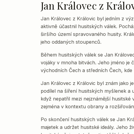
Jan Královec z Králo
Jan Královec z Královic byl jedním z vý
aktivně účastnil husitských válek. Pochá
širšího území spravovaného husity. Králo
jeho oddaných stoupenců.
Během husitských válek se Jan Králove
vojáky v mnoha bitvách. Jeho jméno je č
východních Čech a středních Čech, kde hu
Jan Královec z Královic byl znám jako jed
podílel na šíření husitských myšlenek a 
když nepatřil mezi nejznámější husitské
zejména v kontextu obrany a rozšiřován
Po skončení husitských válek se Jan Král
majetek a udržet husitské ideály. Jeho ž