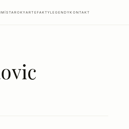
I
MÍSTA
ROKY
ARTEFAKTY
LEGENDY
KONTAKT
lovic