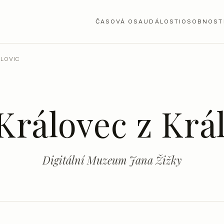
ČASOVÁ OSA
UDÁLOSTI
OSOBNOST
ÁLOVIC
Královec z Krá
Digitální Muzeum Jana Žižky