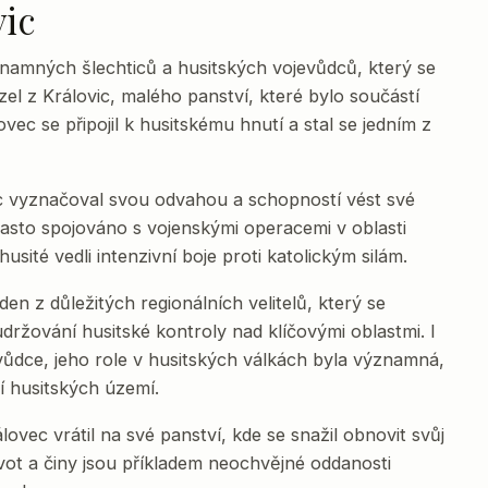
vic
znamných šlechticů a husitských vojevůdců, který se
zel z Královic, malého panství, které bylo součástí
vec se připojil k husitskému hnutí a stal se jedním z
c vyznačoval svou odvahou a schopností vést své
asto spojováno s vojenskými operacemi v oblasti
sité vedli intenzivní boje proti katolickým silám.
en z důležitých regionálních velitelů, který se
udržování husitské kontroly nad klíčovými oblastmi. I
 vůdce, jeho role v husitských válkách byla významná,
í husitských území.
ovec vrátil na své panství, kde se snažil obnovit svůj
ivot a činy jsou příkladem neochvějné oddanosti