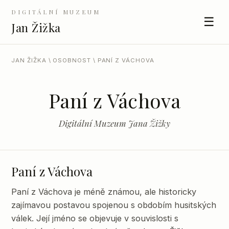
DIGITÁLNÍ MUZEUM
☰
Jan Žižka
JAN ŽIŽKA
\
OSOBNOST
\ PANÍ Z VÁCHOVA
Paní z Váchova
Digitální Muzeum Jana Žižky
Paní z Váchova
Paní z Váchova je méně známou, ale historicky
zajímavou postavou spojenou s obdobím husitských
válek. Její jméno se objevuje v souvislosti s