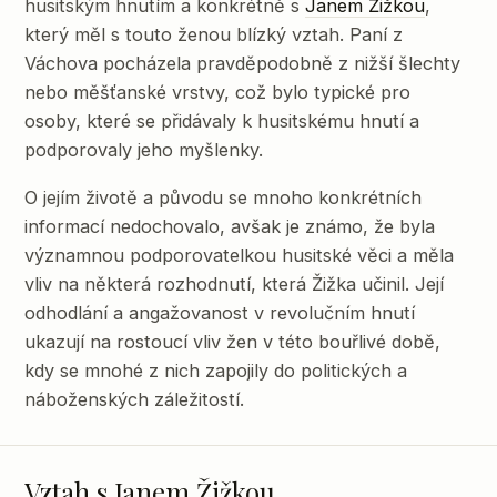
husitským hnutím a konkrétně s
Janem Žižkou
,
který měl s touto ženou blízký vztah. Paní z
Váchova pocházela pravděpodobně z nižší šlechty
nebo měšťanské vrstvy, což bylo typické pro
osoby, které se přidávaly k husitskému hnutí a
podporovaly jeho myšlenky.
O jejím životě a původu se mnoho konkrétních
informací nedochovalo, avšak je známo, že byla
významnou podporovatelkou husitské věci a měla
vliv na některá rozhodnutí, která Žižka učinil. Její
odhodlání a angažovanost v revolučním hnutí
ukazují na rostoucí vliv žen v této bouřlivé době,
kdy se mnohé z nich zapojily do politických a
náboženských záležitostí.
Vztah s Janem Žižkou