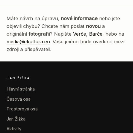
Máte návrh na úpravu,
nové informace
nebo jste
objevili chybu? Chcete nám poslat
novou
a
originální
fotografii
? Napište
Verče
,
Barče
, nebo na
media@ekultura.eu
. Vaše jméno bude uvedeno mezi
zdroji a přispěvateli.
JAN ŽIŽKA
Hlavní stránka
Časová osa
Prostorová osa
Jan Žižka
Aktivity