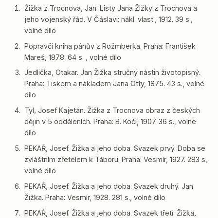
Žižka z Trocnova, Jan. Listy Jana Žižky z Trocnova a
jeho vojenský řád. V Čáslavi: nákl. vlast., 1912. 39 s.,
volné dílo
Popravčí kniha pánův z Rožmberka. Praha: František
Mareš, 1878. 64 s. , volné dílo
Jedlička, Otakar. Jan Žižka stručný nástin životopisný.
Praha: Tiskem a nákladem Jana Otty, 1875. 43 s., volné
dílo
Tyl, Josef Kajetán. Žižka z Trocnova obraz z českých
dějin v 5 odděleních. Praha: B. Kočí, 1907. 36 s., volné
dílo
PEKAŘ, Josef. Žižka a jeho doba. Svazek prvý. Doba se
zvláštním zřetelem k Táboru. Praha: Vesmír, 1927. 283 s,
volné dílo
PEKAŘ, Josef. Žižka a jeho doba. Svazek druhý. Jan
Žižka. Praha: Vesmír, 1928. 281 s., volné dílo
PEKAŘ, Josef. Žižka a jeho doba. Svazek třetí. Žižka,