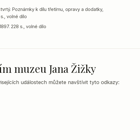
tvrtý. Poznámky k dílu třetímu, opravy a dodatky,
s., volné dílo
897. 228 s., volné dílo
lním muzeu Jana Žižky
sejících událostech můžete navštívit tyto odkazy: