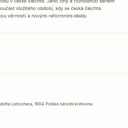
odu v české šlechtě. Jeho činy a rozhodnutí během
součást složitého období, kdy se česká šlechta
kou věrností a novými reformními ideály.
dolfa Liebschera, 1904. Polská národní knihovna.