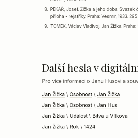
PEKAŘ, Josef. Žižka a jeho doba. Svazek č
příloha - rejstříky. Praha: Vesmír, 1933. 295 
TOMEK, Václav Vladivoj. Jan Žižka. Praha: 1
Další hesla v digitá
Pro více informací o Janu Husovi a souvi
Jan Žižka
\
Osobnost
\
Jan Žižka
Jan Žižka
\
Osobnost
\
Jan Hus
Jan Žižka
\
Událost
\
Bitva u Vítkova
Jan Žižka
\
Rok
\
1424