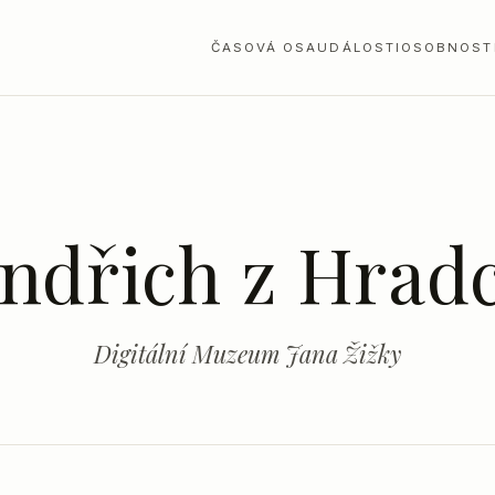
ČASOVÁ OSA
UDÁLOSTI
OSOBNOST
indřich z Hrad
Digitální Muzeum Jana Žižky