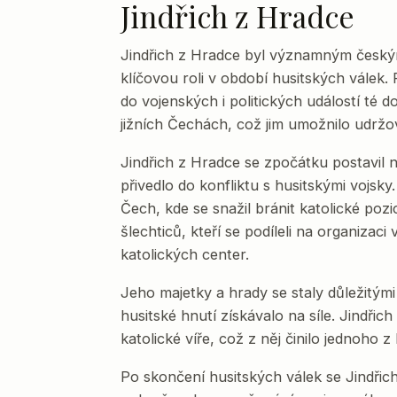
Jindřich z Hradce
Jindřich z Hradce byl významným českým
klíčovou roli v období husitských válek. 
do vojenských i politických událostí té 
jižních Čechách, což jim umožnilo udržov
Jindřich z Hradce se zpočátku postavil n
přivedlo do konfliktu s husitskými vojsk
Čech, kde se snažil bránit katolické pozi
šlechticů, kteří se podíleli na organiza
katolických center.
Jeho majetky a hrady se staly důležitými
husitské hnutí získávalo na síle. Jindřich
katolické víře, což z něj činilo jednoho 
Po skončení husitských válek se Jindřic