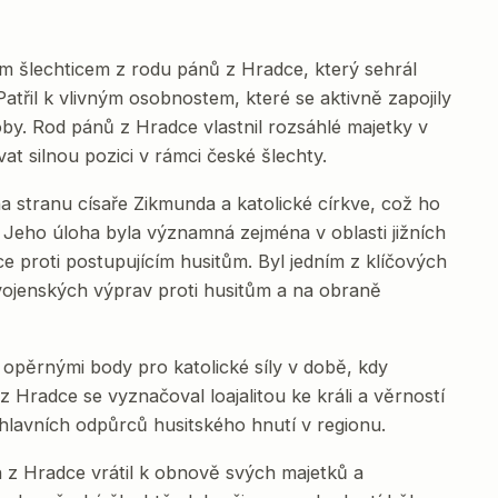
 šlechticem z rodu pánů z Hradce, který sehrál
Patřil k vlivným osobnostem, které se aktivně zapojily
doby. Rod pánů z Hradce vlastnil rozsáhlé majetky v
at silnou pozici v rámci české šlechty.
a stranu císaře Zikmunda a katolické církve, což ho
y. Jeho úloha byla významná zejména v oblasti jižních
ce proti postupujícím husitům. Byl jedním z klíčových
ci vojenských výprav proti husitům a na obraně
 opěrnými body pro katolické síly v době, kdy
 z Hradce se vyznačoval loajalitou ke králi a věrností
z hlavních odpůrců husitského hnutí v regionu.
h z Hradce vrátil k obnově svých majetků a