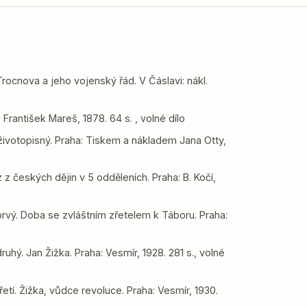
Trocnova a jeho vojenský řád. V Čáslavi: nákl.
rantišek Mareš, 1878. 64 s. , volné dílo
 životopisný. Praha: Tiskem a nákladem Jana Otty,
 z českých dějin v 5 odděleních. Praha: B. Kočí,
rvý. Doba se zvláštním zřetelem k Táboru. Praha:
uhý. Jan Žižka. Praha: Vesmír, 1928. 281 s., volné
etí. Žižka, vůdce revoluce. Praha: Vesmír, 1930.