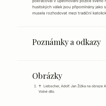
pokračoval v upevňování pozice svého r
husitských válek jsou připomínány jako 
musela rozhodovat mezi tradiční katolic
Poznámky a odkazy
Obrázky
↑
Liebscher, Adolf. Jan Žižka na obraze A
Volné dílo.