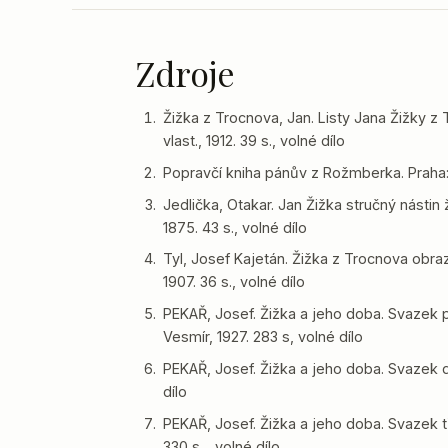
Zdroje
Žižka z Trocnova, Jan. Listy Jana Žižky z 
vlast., 1912. 39 s., volné dílo
Popravčí kniha pánův z Rožmberka. Praha: F
Jedlička, Otakar. Jan Žižka stručný nástin
1875. 43 s., volné dílo
Tyl, Josef Kajetán. Žižka z Trocnova obraz
1907. 36 s., volné dílo
PEKAŘ, Josef. Žižka a jeho doba. Svazek p
Vesmír, 1927. 283 s, volné dílo
PEKAŘ, Josef. Žižka a jeho doba. Svazek dr
dílo
PEKAŘ, Josef. Žižka a jeho doba. Svazek tř
330 s. , volné dílo