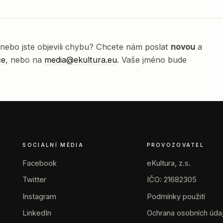
nebo jste objevili chybu? Chcete nám poslat
novou
a
če
, nebo na
media@ekultura.eu
. Vaše jméno bude
SOCIÁLNÍ MÉDIA
PROVOZOVATEL
Facebook
eKultura, z.s.
Twitter
IČO: 21682305
Instagram
Podmínky použití
LinkedIn
Ochrana osobních úda