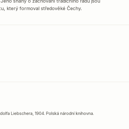
. Jeho snahy o zachování tradičního řádu jsou
ktu, který formoval středověké Čechy.
dolfa Liebschera, 1904. Polská národní knihovna.