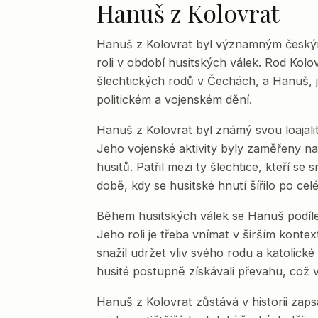
Hanuš z Kolovrat
Hanuš z Kolovrat byl významným českým 
roli v období husitských válek. Rod Kolov
šlechtických rodů v Čechách, a Hanuš, j
politickém a vojenském dění.
Hanuš z Kolovrat byl známý svou loajali
Jeho vojenské aktivity byly zaměřeny na
husitů. Patřil mezi ty šlechtice, kteří se
době, kdy se husitské hnutí šířilo po cel
Během husitských válek se Hanuš podíl
Jeho roli je třeba vnímat v širším kontex
snažil udržet vliv svého rodu a katolické 
husité postupně získávali převahu, což 
Hanuš z Kolovrat zůstává v historii zaps