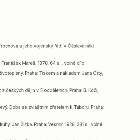
Trocnova a jeho vojenský řád. V Čáslavi: nákl.
rantišek Mareš, 1878. 64 s. , volné dílo
 životopisný. Praha: Tiskem a nákladem Jana Otty,
 z českých dějin v 5 odděleních. Praha: B. Kočí,
rvý. Doba se zvláštním zřetelem k Táboru. Praha:
uhý. Jan Žižka. Praha: Vesmír, 1928. 281 s., volné