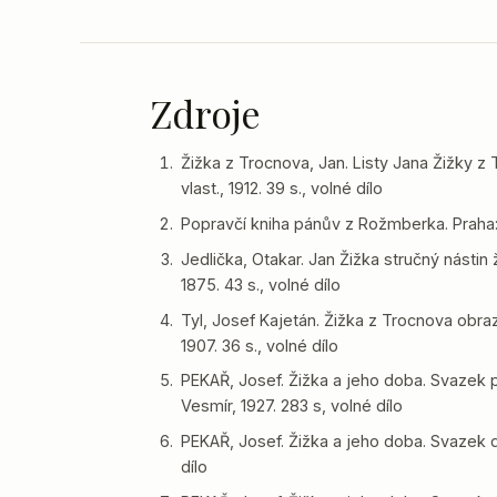
Zdroje
Žižka z Trocnova, Jan. Listy Jana Žižky z 
vlast., 1912. 39 s., volné dílo
Popravčí kniha pánův z Rožmberka. Praha: F
Jedlička, Otakar. Jan Žižka stručný nástin
1875. 43 s., volné dílo
Tyl, Josef Kajetán. Žižka z Trocnova obraz
1907. 36 s., volné dílo
PEKAŘ, Josef. Žižka a jeho doba. Svazek p
Vesmír, 1927. 283 s, volné dílo
PEKAŘ, Josef. Žižka a jeho doba. Svazek dr
dílo