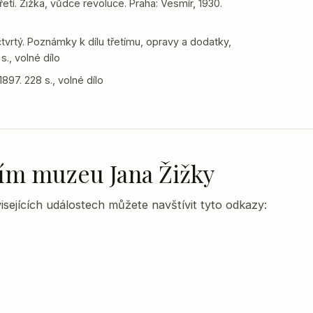
etí. Žižka, vůdce revoluce. Praha: Vesmír, 1930.
tvrtý. Poznámky k dílu třetímu, opravy a dodatky,
s., volné dílo
897. 228 s., volné dílo
lním muzeu Jana Žižky
sejících událostech můžete navštívit tyto odkazy: