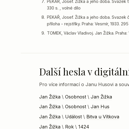
PEKAŘ, Josef. Žižka a jeho doba. Svazek tř
330 s. , volné dílo
PEKAŘ, Josef. Žižka a jeho doba. Svazek č
příloha - rejstříky. Praha: Vesmír, 1933. 295 
TOMEK, Václav Vladivoj. Jan Žižka. Praha: 1
Další hesla v digitá
Pro více informací o Janu Husovi a souvi
Jan Žižka
\
Osobnost
\
Jan Žižka
Jan Žižka
\
Osobnost
\
Jan Hus
Jan Žižka
\
Událost
\
Bitva u Vítkova
Jan Žižka
\
Rok
\
1424