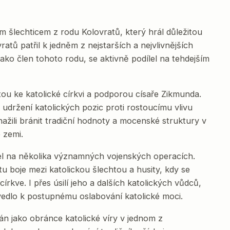
šlechticem z rodu Kolovratů, který hrál důležitou
ratů patřil k jedněm z nejstarších a nejvlivnějších
ako člen tohoto rodu, se aktivně podílel na tehdejším
tou ke katolické církvi a podporou císaře Zikmunda.
 udržení katolických pozic proti rostoucímu vlivu
 snažili bránit tradiční hodnoty a mocenské struktury v
é zemi.
el na několika významných vojenských operacích.
tu boje mezi katolickou šlechtou a husity, kdy se
církve. I přes úsilí jeho a dalších katolických vůdců,
vedlo k postupnému oslabování katolické moci.
án jako obránce katolické víry v jednom z