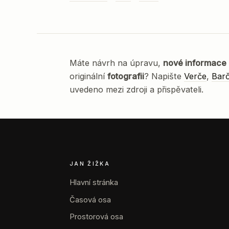
Máte návrh na úpravu,
nové informace
originální
fotografii
? Napište
Verče
,
Bar
uvedeno mezi zdroji a přispěvateli.
JAN ŽIŽKA
Hlavní stránka
Časová osa
Prostorová osa