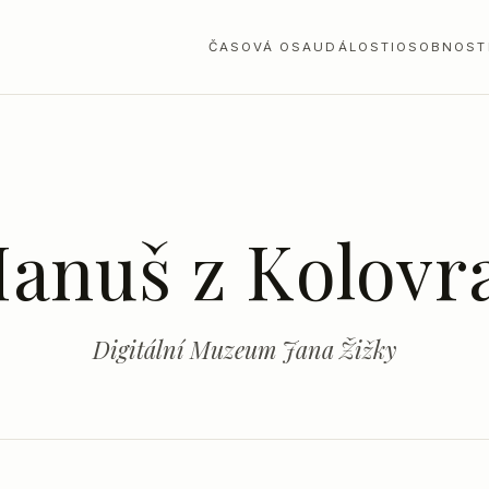
ČASOVÁ OSA
UDÁLOSTI
OSOBNOST
anuš z Kolovr
Digitální Muzeum Jana Žižky