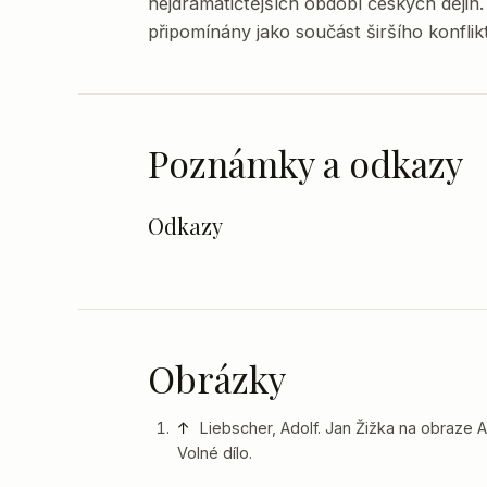
nejdramatičtějších období českých dějin
připomínány jako součást širšího konfli
Poznámky a odkazy
Odkazy
Obrázky
↑
Liebscher, Adolf. Jan Žižka na obraze A
Volné dílo.