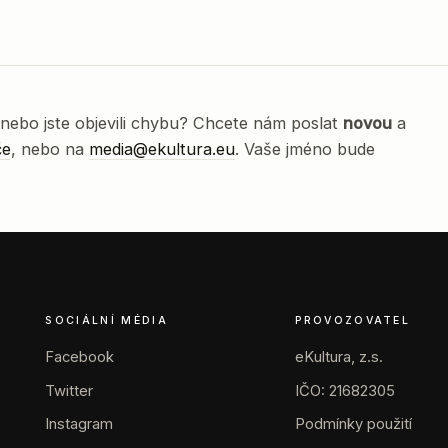
nebo jste objevili chybu? Chcete nám poslat
novou
a
če
, nebo na
media@ekultura.eu
. Vaše jméno bude
SOCIÁLNÍ MÉDIA
PROVOZOVATEL
Facebook
eKultura, z.s.
Twitter
IČO: 21682305
Instagram
Podmínky použití