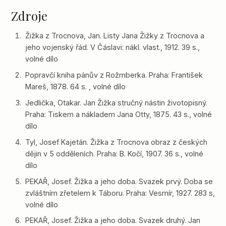
Zdroje
Žižka z Trocnova, Jan. Listy Jana Žižky z Trocnova a
jeho vojenský řád. V Čáslavi: nákl. vlast., 1912. 39 s.,
volné dílo
Popravčí kniha pánův z Rožmberka. Praha: František
Mareš, 1878. 64 s. , volné dílo
Jedlička, Otakar. Jan Žižka stručný nástin životopisný.
Praha: Tiskem a nákladem Jana Otty, 1875. 43 s., volné
dílo
Tyl, Josef Kajetán. Žižka z Trocnova obraz z českých
dějin v 5 odděleních. Praha: B. Kočí, 1907. 36 s., volné
dílo
PEKAŘ, Josef. Žižka a jeho doba. Svazek prvý. Doba se
zvláštním zřetelem k Táboru. Praha: Vesmír, 1927. 283 s,
volné dílo
PEKAŘ, Josef. Žižka a jeho doba. Svazek druhý. Jan