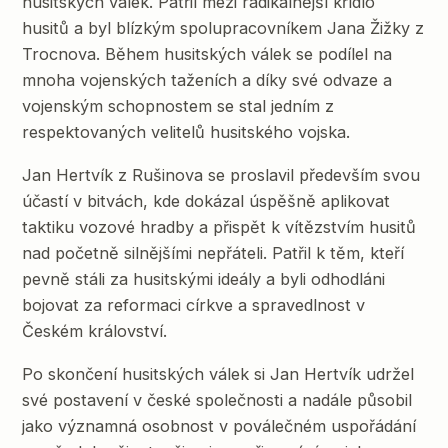
husitských válek. Patřil mezi radikálnější křídlo
husitů a byl blízkým spolupracovníkem Jana Žižky z
Trocnova. Během husitských válek se podílel na
mnoha vojenských taženích a díky své odvaze a
vojenským schopnostem se stal jedním z
respektovaných velitelů husitského vojska.
Jan Hertvík z Rušinova se proslavil především svou
účastí v bitvách, kde dokázal úspěšně aplikovat
taktiku vozové hradby a přispět k vítězstvím husitů
nad početně silnějšími nepřáteli. Patřil k těm, kteří
pevně stáli za husitskými ideály a byli odhodláni
bojovat za reformaci církve a spravedlnost v
Českém království.
Po skončení husitských válek si Jan Hertvík udržel
své postavení v české společnosti a nadále působil
jako významná osobnost v poválečném uspořádání