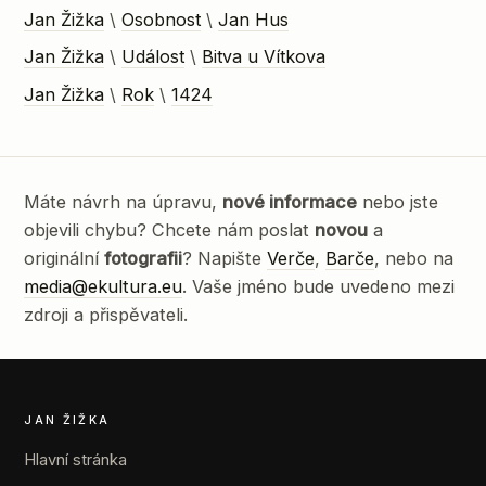
Jan Žižka
\
Osobnost
\
Jan Hus
Jan Žižka
\
Událost
\
Bitva u Vítkova
Jan Žižka
\
Rok
\
1424
Máte návrh na úpravu,
nové informace
nebo jste
objevili chybu? Chcete nám poslat
novou
a
originální
fotografii
? Napište
Verče
,
Barče
, nebo na
media@ekultura.eu
. Vaše jméno bude uvedeno mezi
zdroji a přispěvateli.
JAN ŽIŽKA
Hlavní stránka