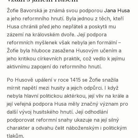
Žofie Bavorská je známá svou podporou
Jana Husa
a jeho reformního hnutí. Byla jednou z těch, kteří
Husa chránili před jeho nepřáteli a poskytli mu
zázemí na královském dvoře. Její podpora
reformních myšlenek však nebyla jen formální –
Žofie byla hluboce zasažena Husovým učením a
jeho kritikou církevních praktik, což vedlo k jejímu
aktivnímu zapojení do reformního hnutí.
Po Husově upálení v roce 1415 se Žofie snažila
mírnit napětí mezi husity a jejich odpůrci. I když
nebyla hlavní politickou aktérkou, její vliv na krále a
její veřejná podpora Husa měly značný význam pro
další vývoj husitského hnutí. Její odhodlání
podporovat reformní snahy ukazuje na její silný
charakter a odvahu čelit náboženským i politickým
tlakům.