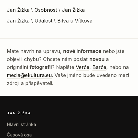
Jan Žižka
\
Osobnost
\
Jan Žižka
Jan Žižka
\
Událost
\
Bitva u Vítkova
Máte návrh na úpravu,
nové informace
nebo jste
objevili chybu? Chcete nám poslat
novou
a
originální
fotografii
? Napište
Verče
,
Barče
, nebo na
media@ekultura.eu
. Vaše jméno bude uvedeno mezi
zdroji a přispěvateli.
JAN ŽIŽKA
Hlavní stránka
Časová osa