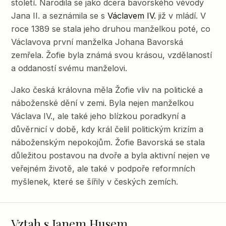
století. Narodila se jako dcera bavorského vévody
Jana II. a seznámila se s
Václavem IV.
již v mládí. V
roce 1389 se stala jeho druhou manželkou poté, co
Václavova první manželka Johana Bavorská
zemřela. Žofie byla známá svou krásou, vzdělaností
a oddaností svému manželovi.
Jako česká královna měla Žofie vliv na politické a
náboženské dění v zemi. Byla nejen manželkou
Václava IV., ale také jeho blízkou poradkyní a
důvěrnicí v době, kdy král čelil politickým krizím a
náboženským nepokojům. Žofie Bavorská se stala
důležitou postavou na dvoře a byla aktivní nejen ve
veřejném životě, ale také v podpoře reformních
myšlenek, které se šířily v českých zemích.
Vztah s Janem Husem