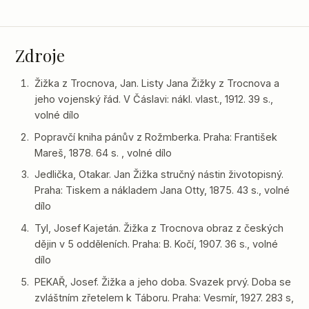
Zdroje
Žižka z Trocnova, Jan. Listy Jana Žižky z Trocnova a
jeho vojenský řád. V Čáslavi: nákl. vlast., 1912. 39 s.,
volné dílo
Popravčí kniha pánův z Rožmberka. Praha: František
Mareš, 1878. 64 s. , volné dílo
Jedlička, Otakar. Jan Žižka stručný nástin životopisný.
Praha: Tiskem a nákladem Jana Otty, 1875. 43 s., volné
dílo
Tyl, Josef Kajetán. Žižka z Trocnova obraz z českých
dějin v 5 odděleních. Praha: B. Kočí, 1907. 36 s., volné
dílo
PEKAŘ, Josef. Žižka a jeho doba. Svazek prvý. Doba se
zvláštním zřetelem k Táboru. Praha: Vesmír, 1927. 283 s,