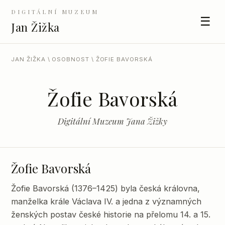
DIGITÁLNÍ MUZEUM
☰
Jan Žižka
JAN ŽIŽKA
\
OSOBNOST
\ ŽOFIE BAVORSKÁ
Žofie Bavorská
Digitální Muzeum Jana Žižky
Žofie Bavorská
Žofie Bavorská (1376–1425) byla česká královna,
manželka krále Václava IV. a jedna z významných
ženských postav české historie na přelomu 14. a 15.