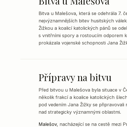
Bitva u Malešova
Bitva u Malešova, která se odehrála 7. 
nejvýznamnějších bitev husitských válek
Žižkou a koalicí katolických pánů se ode
s vnitřními spory a rostoucím odporem ka
prokázala vojenské schopnosti Jana Žižk
Přípravy na bitvu
Před bitvou u Malešova byla situace v Če
několik frakcí a koalice katolických šlec
pod vedením Jana Žižky se připravovali n
nad strategicky významnými oblastmi.
Malešov
, nacházející se na cestě mezi 