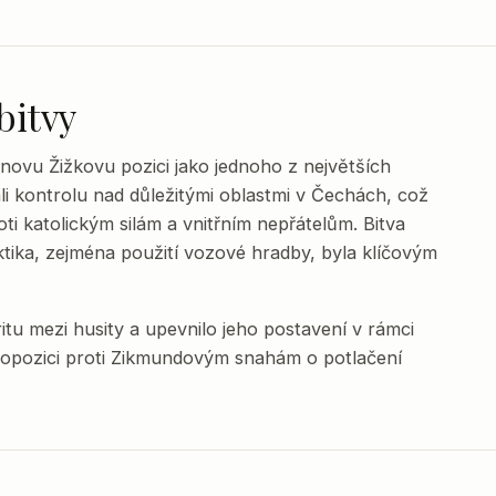
bitvy
anovu Žižkovu pozici jako jednoho z největších
li kontrolu nad důležitými oblastmi v Čechách, což
ti katolickým silám a vnitřním nepřátelům. Bitva
ktika, zejména použití vozové hradby, byla klíčovým
ritu mezi husity a upevnilo jeho postavení v rámci
 v opozici proti Zikmundovým snahám o potlačení