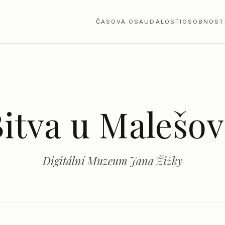
ČASOVÁ OSA
UDÁLOSTI
OSOBNOST
itva u Malešo
Digitální Muzeum Jana Žižky