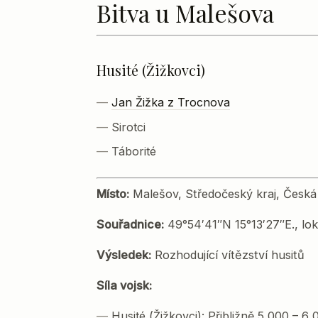
Bitva u Malešova
Husité (Žižkovci)
Jan Žižka z Trocnova
Sirotci
Táborité
Místo:
Malešov, Středočeský kraj, Česká
Souřadnice:
49°54′41″N 15°13′27″E., lok
Výsledek:
Rozhodující vítězství husitů
Síla vojsk:
Husité (Žižkovci): Přibližně 5 000 – 6