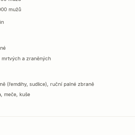
8 000 mužů
in
rné
ky mrtvých a zraněných
ě (řemdihy, sudlice), ruční palné zbraně
ta, meče, kuše