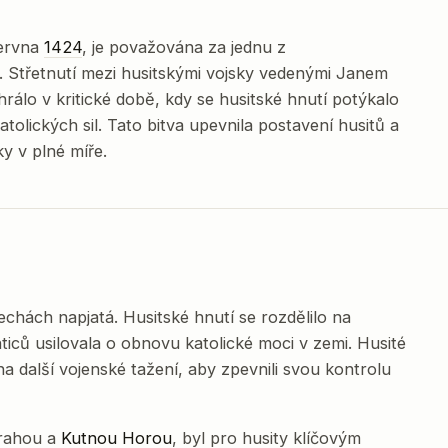
června
1424
, je považována za jednu z
. Střetnutí mezi husitskými vojsky vedenými Janem
hrálo v kritické době, kdy se husitské hnutí potýkalo
tolických sil. Tato bitva upevnila postavení husitů a
y v plné míře.
chách napjatá. Husitské hnutí se rozdělilo na
hticů usilovala o obnovu katolické moci v zemi. Husité
a další vojenské tažení, aby zpevnili svou kontrolu
Prahou a
Kutnou Horou
, byl pro husity klíčovým