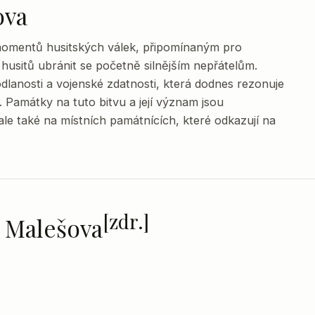
ova
 momentů husitských válek, připomínaným pro
husitů ubránit se početně silnějším nepřátelům.
lanosti a vojenské zdatnosti, která dodnes rezonuje
Památky na tuto bitvu a její význam jsou
ale také na místních památnících, které odkazují na
[zdr.]
 u Malešova