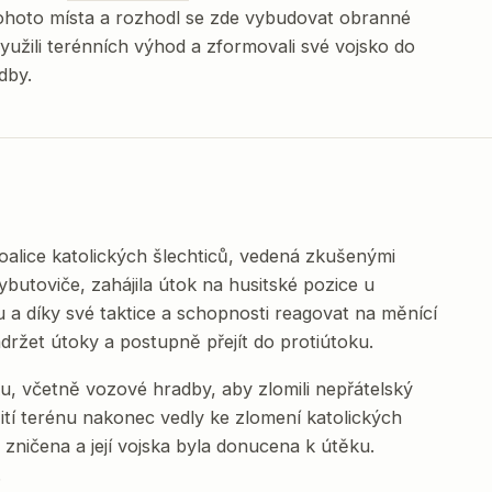
tohoto místa a rozhodl se zde vybudovat obranné
 využili terénních výhod a zformovali své vojsko do
dby.
Koalice katolických šlechticů, vedená zkušenými
ybutoviče, zahájila útok na husitské pozice u
a díky své taktice a schopnosti reagovat na měnící
zadržet útoky a postupně přejít do protiútoku.
iku, včetně vozové hradby, aby zlomili nepřátelský
ití terénu nakonec vedly ke zlomení katolických
 zničena a její vojska byla donucena k útěku.
.