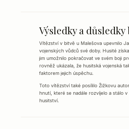
Výsledky a důsledky 
Vítězství v bitvě u Malešova upevnilo J
vojenských vůdců své doby. Husité získa
jim umožnilo pokračovat ve svém boji pro
rovněž ukázala, že husitská vojenská ta
faktorem jejich úspěchu.
Toto vítězství také posílilo Žižkovu auto
hnutí, které se nadále rozvíjelo a stálo
husitství.