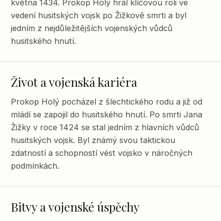
května 1434. Prokop Holý hrál klíčovou roli ve
vedení husitských vojsk po Žižkově smrti a byl
jedním z nejdůležitějších vojenských vůdců
husitského hnutí.
Život a vojenská kariéra
Prokop Holý pocházel z šlechtického rodu a již od
mládí se zapojil do husitského hnutí. Po smrti Jana
Žižky v roce 1424 se stal jedním z hlavních vůdců
husitských vojsk. Byl známý svou taktickou
zdatností a schopností vést vojsko v náročných
podmínkách.
Bitvy a vojenské úspěchy