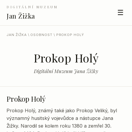
DIGITÁLNÍ MUZEUM
☰
Jan Žižka
JAN ŽIŽKA
\
OSOBNOST
\ PROKOP HOLÝ
Prokop Holý
Digitální Muzeum Jana Žižky
Prokop Holý
Prokop Holý, známý také jako Prokop Veliký, byl
významný husitský vojevůdce a nástupce Jana
Žižky. Narodil se kolem roku 1380 a zemřel 30.