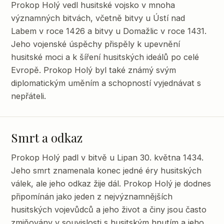
Prokop Holý vedl husitské vojsko v mnoha
významných bitvách, včetně bitvy u Ústí nad
Labem v roce 1426 a bitvy u Domažlic v roce 1431.
Jeho vojenské úspěchy přispěly k upevnění
husitské moci a k šíření husitských ideálů po celé
Evropě. Prokop Holý byl také známý svým
diplomatickým uměním a schopností vyjednávat s
nepřáteli.
Smrt a odkaz
Prokop Holý padl v bitvě u Lipan 30. května 1434.
Jeho smrt znamenala konec jedné éry husitských
válek, ale jeho odkaz žije dál. Prokop Holý je dodnes
připomínán jako jeden z nejvýznamnějších
husitských vojevůdců a jeho život a činy jsou často
zmiňovány v souvislosti s husitským hnutím a jeho