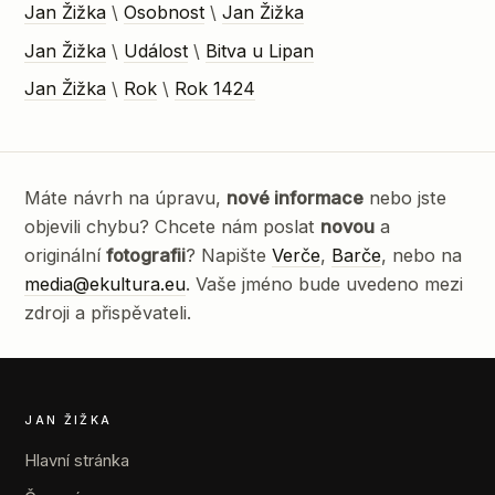
Jan Žižka
\
Osobnost
\
Jan Žižka
Jan Žižka
\
Událost
\
Bitva u Lipan
Jan Žižka
\
Rok
\
Rok 1424
Máte návrh na úpravu,
nové informace
nebo jste
objevili chybu? Chcete nám poslat
novou
a
originální
fotografii
? Napište
Verče
,
Barče
, nebo na
media@ekultura.eu
. Vaše jméno bude uvedeno mezi
zdroji a přispěvateli.
JAN ŽIŽKA
Hlavní stránka