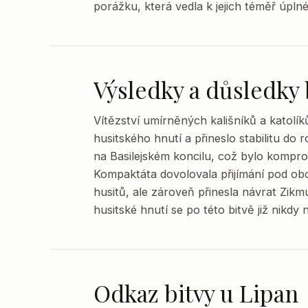
porážku, která vedla k jejich téměř úpln
Výsledky a důsledky 
Vítězství umírněných kališníků a katolík
husitského hnutí a přineslo stabilitu do
na Basilejském koncilu, což bylo komprom
Kompaktáta dovolovala přijímání pod ob
husitů, ale zároveň přinesla návrat Zik
husitské hnutí se po této bitvě již nikd
Odkaz bitvy u Lipan