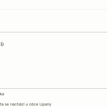
i)
ika
ita se nachází u obce Lipany