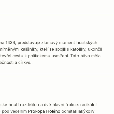
tna
1434
, představuje zlomový moment husitských
írněnými kališníky, kteří se spojili s katolíky, ukončil
tevřel cestu k politickému usmíření. Tato bitva měla
ečnosti a církve.
ké hnutí rozdělilo na dvě hlavní frakce: radikální
vé pod vedením
Prokopa Holého
odmítali jakýkoliv