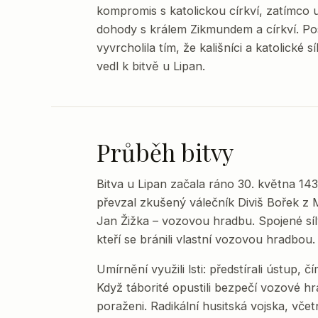
kompromis s katolickou církví, zatímco um
dohody s králem Zikmundem a církví. Po
vyvrcholila tím, že kališníci a katolické s
vedl k bitvě u Lipan.
Průběh bitvy
Bitva u Lipan začala ráno 30. května 143
převzal zkušený válečník Diviš Bořek z M
Jan Žižka – vozovou hradbu. Spojené síly
kteří se bránili vlastní vozovou hradbou.
Umírnění využili lsti: předstírali ústup, 
Když táborité opustili bezpečí vozové h
poraženi. Radikální husitská vojska, včet