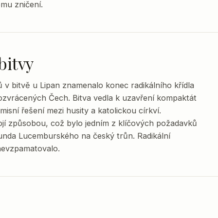
ému zničení.
bitvy
ů v bitvě u Lipan znamenalo konec radikálního křídla
 rozvrácených Čech. Bitva vedla k uzavření kompaktát
isní řešení mezi husity a katolickou církví.
ojí způsobou, což bylo jedním z klíčových požadavků
munda Lucemburského na český trůn. Radikální
y nevzpamatovalo.