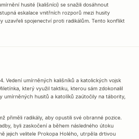
írnění husité (kališníci) se snažili dosáhnout
stupná eskalace vnitřních rozporů mezi husity
íly uzavřeli spojenectví proti radikálům. Tento konflikt
4. Vedení umírněných kališníků a katolických vojsk
iletínka, který využil taktiku, kterou sám zdokonalil
 umírněných husitů a katolíků zaútočily na tábority,
čímž přiměli radikály, aby opustili své obranné pozice.
radby, byli zaskočení a během následného útoku
ně jejich velitele Prokopa Holého, utrpěla drtivou