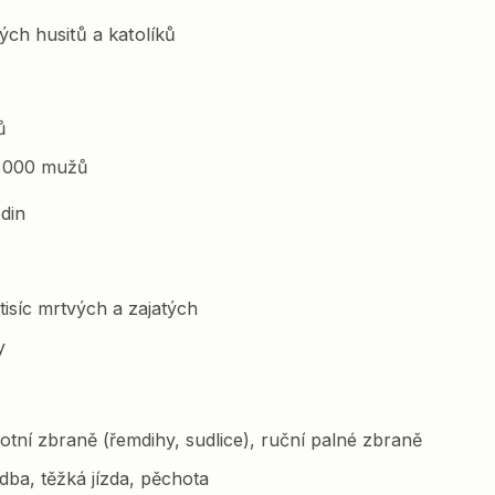
ých husitů a katolíků
ů
12 000 mužů
din
 tisíc mrtvých a zajatých
y
otní zbraně (řemdihy, sudlice), ruční palné zbraně
dba, těžká jízda, pěchota