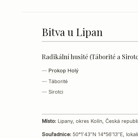
Bitva u Lipan
Radikální husité (Táborité a Sirotc
Prokop Holý
Táborité
Sirotci
Místo:
Lipany, okres Kolín, Česká republ
Souřadnice:
50°1′43″N 14°56′13″E, lokal