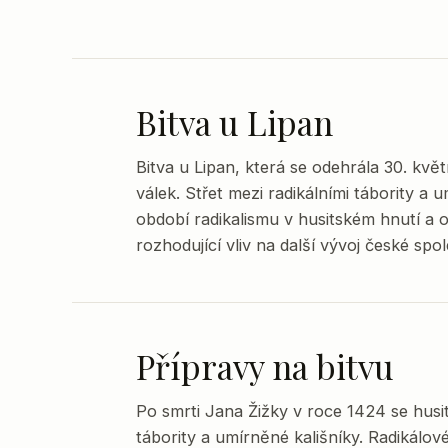
Bitva u Lipan
Bitva u Lipan, která se odehrála 30. kvě
válek. Střet mezi radikálními tábority a um
období radikalismu v husitském hnutí a o
rozhodující vliv na další vývoj české spol
Přípravy na bitvu
Po smrti Jana Žižky v roce 1424 se husits
tábority a umírněné kališníky. Radikálo