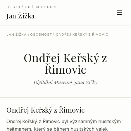
DIGITÁLNÍ MUZEUM
☰
Jan Žižka
JAN ŽIŽKA
\
OSOBNOST
\ ONDŘEJ KEŘSKÝ Z ŘIMOVIC
Ondřej Keřský z
Řimovic
Digitální Muzeum Jana Žižky
Ondřej Keřský z Řimovic
Ondřej Keřský z Řimovic byl významným husitským
hejtmanem, který se během husitských válek