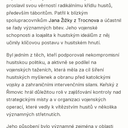
proslavil svou věrností radikálnímu křídlu husitů,
především táboritům. Patřil k blízkým
spolupracovníkům
Jana Žižky z Trocnova
a účastnil
se řady významných bitev. Jeho vojenské
schopnosti a loajalita k husitským ideálům z něj
učinily klíčovou postavu v husitském hnutí.
Byl jedním z těch, kteří podporovali nekompromisní
husitskou politiku, a aktivně se podílel na
vojenských taženích, která měla za cíl šíření
husitských myšlenek a obranu před katolickými
vojsky a zahraničními intervenčními silami. Keřský z
Řimovic hrál důležitou roli v zajišťování kontroly nad
strategickými místy a v organizaci vojenských
operací, které vedly k vítězstvím husitů v několika
významných střetnutích.
Jeho působení bylo významné zejména v oblasti