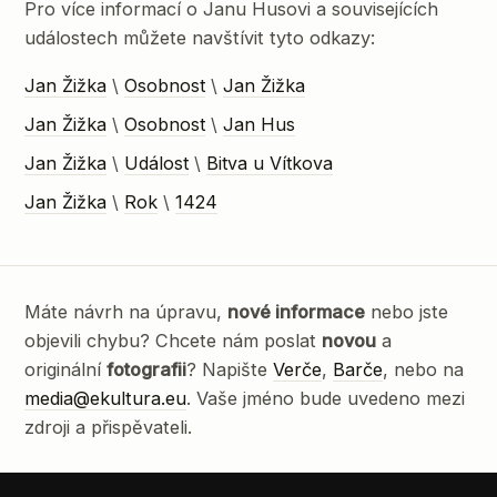
Pro více informací o Janu Husovi a souvisejících
událostech můžete navštívit tyto odkazy:
Jan Žižka
\
Osobnost
\
Jan Žižka
Jan Žižka
\
Osobnost
\
Jan Hus
Jan Žižka
\
Událost
\
Bitva u Vítkova
Jan Žižka
\
Rok
\
1424
Máte návrh na úpravu,
nové informace
nebo jste
objevili chybu? Chcete nám poslat
novou
a
originální
fotografii
? Napište
Verče
,
Barče
, nebo na
media@ekultura.eu
. Vaše jméno bude uvedeno mezi
zdroji a přispěvateli.