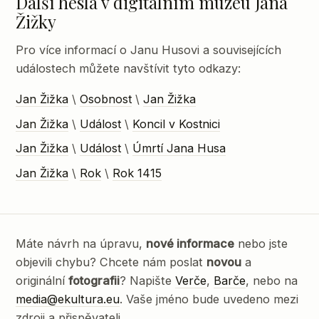
Další hesla v digitálním muzeu Jana
Žižky
Pro více informací o Janu Husovi a souvisejících
událostech můžete navštívit tyto odkazy:
Jan Žižka
\
Osobnost
\
Jan Žižka
Jan Žižka
\
Událost
\
Koncil v Kostnici
Jan Žižka
\
Událost
\
Úmrtí Jana Husa
Jan Žižka
\
Rok
\
Rok 1415
Máte návrh na úpravu,
nové informace
nebo jste
objevili chybu? Chcete nám poslat
novou
a
originální
fotografii
? Napište
Verče
,
Barče
, nebo na
media@ekultura.eu
. Vaše jméno bude uvedeno mezi
zdroji a přispěvateli.