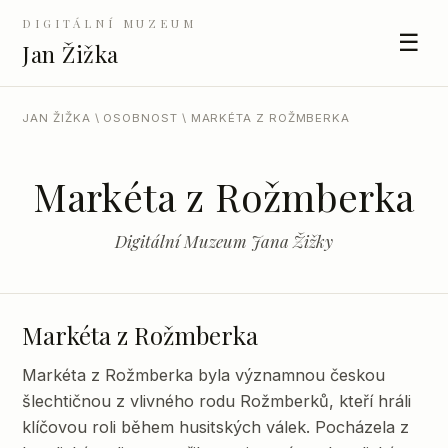
DIGITÁLNÍ MUZEUM
☰
Jan Žižka
JAN ŽIŽKA
\
OSOBNOST
\ MARKÉTA Z ROŽMBERKA
Markéta z Rožmberka
Digitální Muzeum Jana Žižky
Markéta z Rožmberka
Markéta z Rožmberka byla významnou českou
šlechtičnou z vlivného rodu Rožmberků, kteří hráli
klíčovou roli během husitských válek. Pocházela z