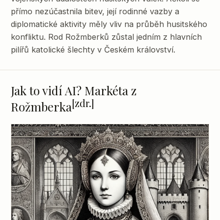
přímo nezúčastnila bitev, její rodinné vazby a
diplomatické aktivity měly vliv na průběh husitského
konfliktu. Rod Rožmberků zůstal jedním z hlavních
pilířů katolické šlechty v Českém království.
Jak to vidí AI? Markéta z
[zdr.]
Rožmberka