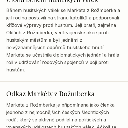
Během husitských válek se Markéta z Rožmberka a
její rodina postavili na stranu katolíků a podporovali
křížové výpravy proti husitům. Její bratři, zejména
Oldřich z Rožmberka, vedli vojenské akce proti
husitským městům a byli jedněmi z
nejvýznamnějších odpůrců husitského hnutí.
Markéta se účastnila diplomatických jednání a hrála
roli v udržování rodových spojenců v boji proti
husitům.
Odkaz Markéty z Rožmberka
Markéta z Rožmberka je připomínána jako členka
jednoho z nejmocnějších českých šlechtických
rodů, který se aktivně podílel na politických a
vojenských událostech husitských válek. Ačkoli se