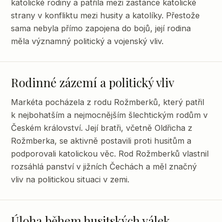
katolické rodiny a patřila mezi zastánce katolické
strany v konfliktu mezi husity a katolíky. Přestože
sama nebyla přímo zapojena do bojů, její rodina
měla významný politický a vojenský vliv.
Rodinné zázemí a politický vliv
Markéta pocházela z rodu Rožmberků, který patřil
k nejbohatším a nejmocnějším šlechtickým rodům v
Českém království. Její bratři, včetně Oldřicha z
Rožmberka, se aktivně postavili proti husitům a
podporovali katolickou věc. Rod Rožmberků vlastnil
rozsáhlá panství v jižních Čechách a měl značný
vliv na politickou situaci v zemi.
Úloha během husitských válek