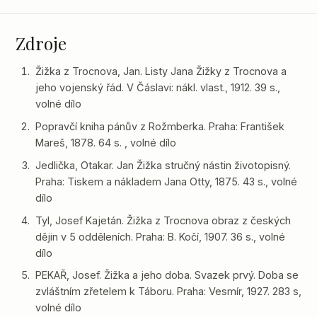
Zdroje
Žižka z Trocnova, Jan. Listy Jana Žižky z Trocnova a
jeho vojenský řád. V Čáslavi: nákl. vlast., 1912. 39 s.,
volné dílo
Popravčí kniha pánův z Rožmberka. Praha: František
Mareš, 1878. 64 s. , volné dílo
Jedlička, Otakar. Jan Žižka stručný nástin životopisný.
Praha: Tiskem a nákladem Jana Otty, 1875. 43 s., volné
dílo
Tyl, Josef Kajetán. Žižka z Trocnova obraz z českých
dějin v 5 odděleních. Praha: B. Kočí, 1907. 36 s., volné
dílo
PEKAŘ, Josef. Žižka a jeho doba. Svazek prvý. Doba se
zvláštním zřetelem k Táboru. Praha: Vesmír, 1927. 283 s,
volné dílo