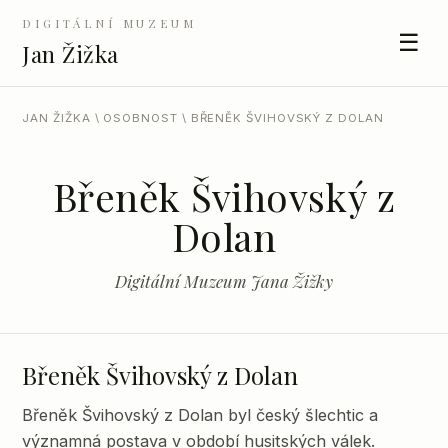
DIGITÁLNÍ MUZEUM
☰
Jan Žižka
JAN ŽIŽKA
\
OSOBNOST
\ BŘENĚK ŠVIHOVSKÝ Z DOLAN
Břeněk Švihovský z
Dolan
Digitální Muzeum Jana Žižky
Břeněk Švihovský z Dolan
Břeněk Švihovský z Dolan byl český šlechtic a
významná postava v období husitských válek.