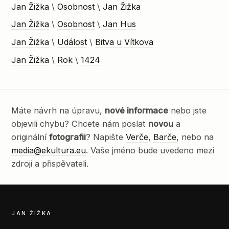
Jan Žižka
\
Osobnost
\
Jan Žižka
Jan Žižka
\
Osobnost
\
Jan Hus
Jan Žižka
\
Událost
\
Bitva u Vítkova
Jan Žižka
\
Rok
\
1424
Máte návrh na úpravu,
nové informace
nebo jste
objevili chybu? Chcete nám poslat
novou
a
originální
fotografii
? Napište
Verče
,
Barče
, nebo na
media@ekultura.eu
. Vaše jméno bude uvedeno mezi
zdroji a přispěvateli.
JAN ŽIŽKA