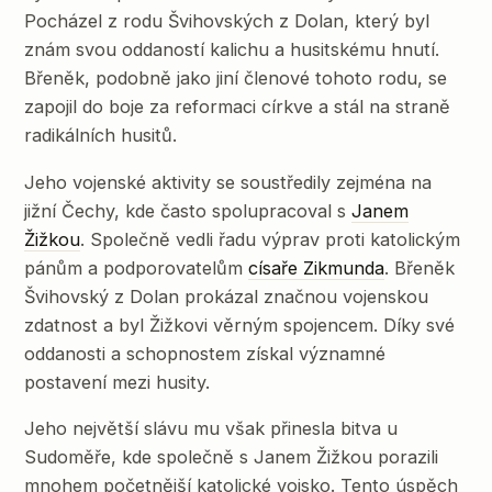
Pocházel z rodu Švihovských z Dolan, který byl
znám svou oddaností kalichu a husitskému hnutí.
Břeněk, podobně jako jiní členové tohoto rodu, se
zapojil do boje za reformaci církve a stál na straně
radikálních husitů.
Jeho vojenské aktivity se soustředily zejména na
jižní Čechy, kde často spolupracoval s
Janem
Žižkou
. Společně vedli řadu výprav proti katolickým
pánům a podporovatelům
císaře Zikmunda
. Břeněk
Švihovský z Dolan prokázal značnou vojenskou
zdatnost a byl Žižkovi věrným spojencem. Díky své
oddanosti a schopnostem získal významné
postavení mezi husity.
Jeho největší slávu mu však přinesla bitva u
Sudoměře, kde společně s Janem Žižkou porazili
mnohem početnější katolické vojsko. Tento úspěch