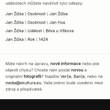
událostech můžete navštívit tyto odkazy:
Jan Žižka
\
Osobnost
\
Jan Žižka
Jan Žižka
\
Osobnost
\
Jan Hus
Jan Žižka
\
Událost
\
Bitva u Vítkova
Jan Žižka
\
Rok
\
1424
Máte návrh na úpravu,
nové informace
nebo jste
objevili chybu? Chcete nám poslat
novou
a
originální
fotografii
? Napište
Verče
,
Barče
, nebo na
media@ekultura.eu
. Vaše jméno bude uvedeno mezi
zdroji a přispěvateli.