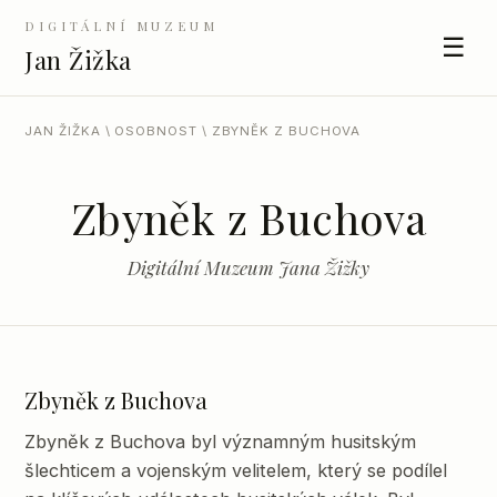
DIGITÁLNÍ MUZEUM
☰
Jan Žižka
JAN ŽIŽKA
\
OSOBNOST
\ ZBYNĚK Z BUCHOVA
Zbyněk z Buchova
Digitální Muzeum Jana Žižky
Zbyněk z Buchova
Zbyněk z Buchova byl významným husitským
šlechticem a vojenským velitelem, který se podílel