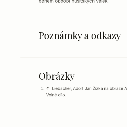
během období husitských válek.
Poznámky a odkazy
Obrázky
↑
Liebscher, Adolf. Jan Žižka na obraze A
Volné dílo.