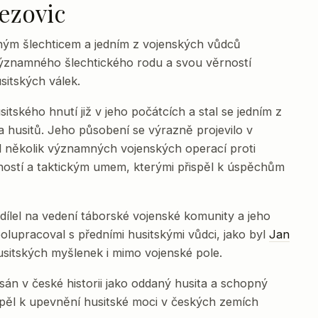
ezovic
ým šlechticem a jedním z vojenských vůdců
významného šlechtického rodu a svou věrností
sitských válek.
itského hnutí již v jeho počátcích a stal se jedním z
a husitů. Jeho působení se výrazně projevilo v
l několik významných vojenských operací proti
ností a taktickým umem, kterými přispěl k úspěchům
ílel na vedení táborské vojenské komunity a jeho
 Spolupracoval s předními husitskými vůdci, jako byl
Jan
husitských myšlenek i mimo vojenské pole.
án v české historii jako oddaný husita a schopný
řispěl k upevnění husitské moci v českých zemích