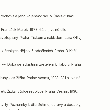
Trocnova a jeho vojenský řád. V Čáslavi: nákl.
rantišek Mareš, 1878. 64 s. , volné dílo
 životopisný. Praha: Tiskem a nákladem Jana Otty,
 z českých dějin v 5 odděleních. Praha: B. Kočí,
rvý. Doba se zvláštním zřetelem k Táboru. Praha:
uhý. Jan Žižka. Praha: Vesmír, 1928. 281 s., volné
etí. Žižka, vůdce revoluce. Praha: Vesmír, 1930.
tvrtý. Poznámky k dílu třetímu, opravy a dodatky,