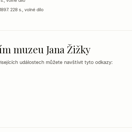
s., volné dílo
897. 228 s., volné dílo
lním muzeu Jana Žižky
sejících událostech můžete navštívit tyto odkazy: