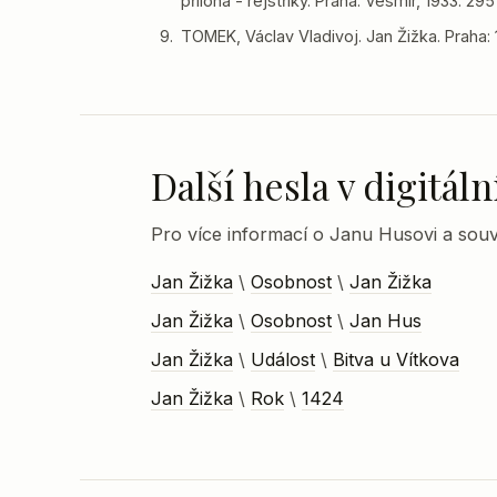
příloha - rejstříky. Praha: Vesmír, 1933. 295 
TOMEK, Václav Vladivoj. Jan Žižka. Praha: 1
Další hesla v digitá
Pro více informací o Janu Husovi a souvi
Jan Žižka
\
Osobnost
\
Jan Žižka
Jan Žižka
\
Osobnost
\
Jan Hus
Jan Žižka
\
Událost
\
Bitva u Vítkova
Jan Žižka
\
Rok
\
1424