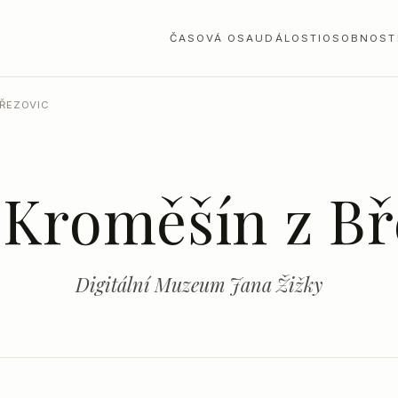
ČASOVÁ OSA
UDÁLOSTI
OSOBNOST
BŘEZOVIC
 Kroměšín z Bř
Digitální Muzeum Jana Žižky