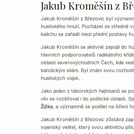
Jakub Kroměšín z Bř
Jakub Kroměšín z Březovic byl významn
husitského hnutí. Pocházel ze středně 
kalichu se zařadil mezi přední postavy hu
Jakub Kroměšín se aktivně zapojil do hus
hlavních podporovatelů radikálního křídl
oblasti severovýchodních Čech, kde ved
katolickým silám. Byl znám svou rozhod
husitských vojsk.
Jako jeden z táborských hejtmanů se pod
vliv se rozšiřoval i do politické oblasti.
Žižka
, a významně se podílel na šíření 
Jakub Kroměšín z Březovic zůstává zaps
vojenský velitel, který svou aktivitou p