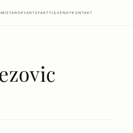
I
MÍSTA
ROKY
ARTEFAKTY
LEGENDY
KONTAKT
ezovic