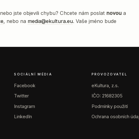
nebo jste objevili chybu? Chcete nám poslat
novou
a
če
, nebo na
media@ekultura.eu
. Vaše jméno bude
SOCIÁLNÍ MÉDIA
PROVOZOVATEL
Facebook
eKultura, z.s.
Twitter
IČO: 21682305
Instagram
Podmínky použití
LinkedIn
Ochrana osobních úda