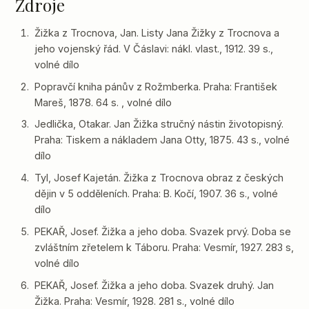
Zdroje
Žižka z Trocnova, Jan. Listy Jana Žižky z Trocnova a
jeho vojenský řád. V Čáslavi: nákl. vlast., 1912. 39 s.,
volné dílo
Popravčí kniha pánův z Rožmberka. Praha: František
Mareš, 1878. 64 s. , volné dílo
Jedlička, Otakar. Jan Žižka stručný nástin životopisný.
Praha: Tiskem a nákladem Jana Otty, 1875. 43 s., volné
dílo
Tyl, Josef Kajetán. Žižka z Trocnova obraz z českých
dějin v 5 odděleních. Praha: B. Kočí, 1907. 36 s., volné
dílo
PEKAŘ, Josef. Žižka a jeho doba. Svazek prvý. Doba se
zvláštním zřetelem k Táboru. Praha: Vesmír, 1927. 283 s,
volné dílo
PEKAŘ, Josef. Žižka a jeho doba. Svazek druhý. Jan
Žižka. Praha: Vesmír, 1928. 281 s., volné dílo