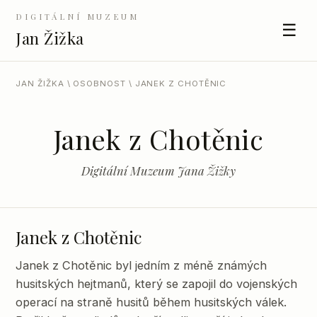
DIGITÁLNÍ MUZEUM
☰
Jan Žižka
JAN ŽIŽKA
\
OSOBNOST
\ JANEK Z CHOTĚNIC
Janek z Chotěnic
Digitální Muzeum Jana Žižky
Janek z Chotěnic
Janek z Chotěnic byl jedním z méně známých
husitských hejtmanů, který se zapojil do vojenských
operací na straně husitů během husitských válek.