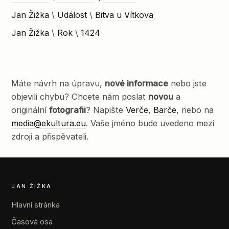
Jan Žižka
\
Událost
\
Bitva u Vítkova
Jan Žižka
\
Rok
\
1424
Máte návrh na úpravu,
nové informace
nebo jste
objevili chybu? Chcete nám poslat
novou
a
originální
fotografii
? Napište
Verče
,
Barče
, nebo na
media@ekultura.eu
. Vaše jméno bude uvedeno mezi
zdroji a přispěvateli.
JAN ŽIŽKA
Hlavní stránka
Časová osa