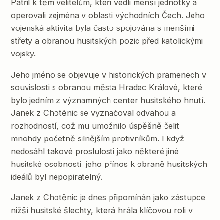
Patřil k těm velitelům, kteří vedli menší jednotky a
operovali zejména v oblasti východních Čech. Jeho
vojenská aktivita byla často spojována s menšími
střety a obranou husitských pozic před katolickými
vojsky.
Jeho jméno se objevuje v historických pramenech v
souvislosti s obranou města Hradec Králové, které
bylo jedním z významných center husitského hnutí.
Janek z Chotěnic se vyznačoval odvahou a
rozhodností, což mu umožnilo úspěšně čelit
mnohdy početně silnějším protivníkům. I když
nedosáhl takové proslulosti jako některé jiné
husitské osobnosti, jeho přínos k obraně husitských
ideálů byl nepopiratelný.
Janek z Chotěnic je dnes připomínán jako zástupce
nižší husitské šlechty, která hrála klíčovou roli v