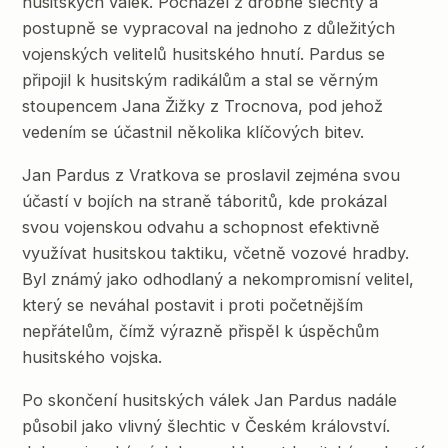
husitských válek. Pocházel z drobné šlechty a
postupně se vypracoval na jednoho z důležitých
vojenských velitelů husitského hnutí. Pardus se
připojil k husitským radikálům a stal se věrným
stoupencem Jana Žižky z Trocnova, pod jehož
vedením se účastnil několika klíčových bitev.
Jan Pardus z Vratkova se proslavil zejména svou
účastí v bojích na straně táboritů, kde prokázal
svou vojenskou odvahu a schopnost efektivně
využívat husitskou taktiku, včetně vozové hradby.
Byl známý jako odhodlaný a nekompromisní velitel,
který se neváhal postavit i proti početnějším
nepřátelům, čímž výrazně přispěl k úspěchům
husitského vojska.
Po skončení husitských válek Jan Pardus nadále
působil jako vlivný šlechtic v Českém království.