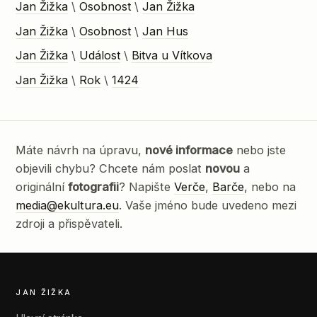
Jan Žižka
\
Osobnost
\
Jan Žižka
Jan Žižka
\
Osobnost
\
Jan Hus
Jan Žižka
\
Událost
\
Bitva u Vítkova
Jan Žižka
\
Rok
\
1424
Máte návrh na úpravu,
nové informace
nebo jste
objevili chybu? Chcete nám poslat
novou
a
originální
fotografii
? Napište
Verče
,
Barče
, nebo na
media@ekultura.eu
. Vaše jméno bude uvedeno mezi
zdroji a přispěvateli.
JAN ŽIŽKA