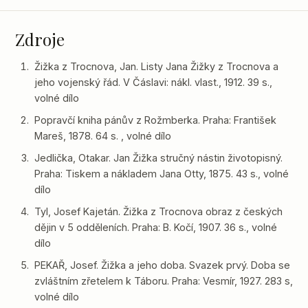
Zdroje
Žižka z Trocnova, Jan. Listy Jana Žižky z Trocnova a
jeho vojenský řád. V Čáslavi: nákl. vlast., 1912. 39 s.,
volné dílo
Popravčí kniha pánův z Rožmberka. Praha: František
Mareš, 1878. 64 s. , volné dílo
Jedlička, Otakar. Jan Žižka stručný nástin životopisný.
Praha: Tiskem a nákladem Jana Otty, 1875. 43 s., volné
dílo
Tyl, Josef Kajetán. Žižka z Trocnova obraz z českých
dějin v 5 odděleních. Praha: B. Kočí, 1907. 36 s., volné
dílo
PEKAŘ, Josef. Žižka a jeho doba. Svazek prvý. Doba se
zvláštním zřetelem k Táboru. Praha: Vesmír, 1927. 283 s,
volné dílo