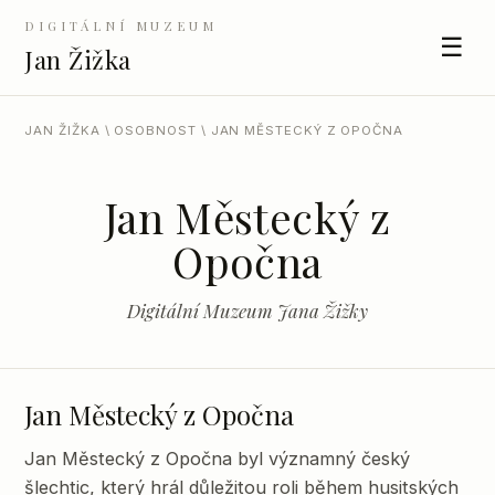
DIGITÁLNÍ MUZEUM
☰
Jan Žižka
JAN ŽIŽKA
\
OSOBNOST
\ JAN MĚSTECKÝ Z OPOČNA
Jan Městecký z
Opočna
Digitální Muzeum Jana Žižky
Jan Městecký z Opočna
Jan Městecký z Opočna byl významný český
šlechtic, který hrál důležitou roli během husitských