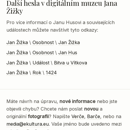
Další hesla v digitálním muzeu Jana
Žižky
Pro více informací o Janu Husovi a souvisejících
událostech můžete navštívit tyto odkazy:
Jan Žižka
\
Osobnost
\
Jan Žižka
Jan Žižka
\
Osobnost
\
Jan Hus
Jan Žižka
\
Událost
\
Bitva u Vítkova
Jan Žižka
\
Rok
\
1424
Máte návrh na úpravu,
nové informace
nebo jste
objevili chybu? Chcete nám poslat
novou
a
originální
fotografii
? Napište
Verče
,
Barče
, nebo na
media@ekultura.eu
. Vaše jméno bude uvedeno mezi