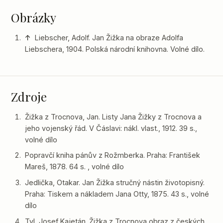
Obrázky
↑
Liebscher, Adolf. Jan Žižka na obraze Adolfa
Liebschera, 1904. Polská národní knihovna. Volné dílo.
Zdroje
Žižka z Trocnova, Jan. Listy Jana Žižky z Trocnova a
jeho vojenský řád. V Čáslavi: nákl. vlast., 1912. 39 s.,
volné dílo
Popravčí kniha pánův z Rožmberka. Praha: František
Mareš, 1878. 64 s. , volné dílo
Jedlička, Otakar. Jan Žižka stručný nástin životopisný.
Praha: Tiskem a nákladem Jana Otty, 1875. 43 s., volné
dílo
Tyl, Josef Kajetán. Žižka z Trocnova obraz z českých