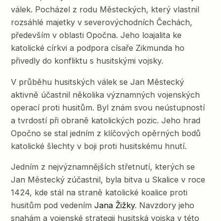
válek. Pocházel z rodu Městeckých, který vlastnil
rozsáhlé majetky v severovýchodních Čechách,
především v oblasti Opočna. Jeho loajalita ke
katolické církvi a podpora císaře Zikmunda ho
přivedly do konfliktu s husitskými vojsky.
V průběhu husitských válek se Jan Městecký
aktivně účastnil několika významných vojenských
operací proti husitům. Byl znám svou neústupností
a tvrdostí při obraně katolických pozic. Jeho hrad
Opočno se stal jedním z klíčových opěrných bodů
katolické šlechty v boji proti husitskému hnutí.
Jedním z nejvýznamnějších střetnutí, kterých se
Jan Městecký zúčastnil, byla bitva u Skalice v roce
1424, kde stál na straně katolické koalice proti
husitům pod vedením
Jana Žižky
. Navzdory jeho
snahám a vojenské strategii husitská vojska v této