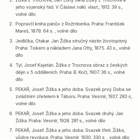
jeho vojenský řád. V Čáslavi: nákl. vlast., 1912. 39 s.,
volné dílo
Popravčí kniha pánův z Rožmberka. Praha: František
Mareš, 1878. 64 s. , volné dílo
Jedlička, Otakar. Jan Žižka stručný nástin životopisný.
Praha: Tiskem a nákladem Jana Otty, 1875. 43 s., volné
dílo
Tyl, Josef Kajetán. Žižka z Trocnova obraz z českých
dějin v 5 odděleních. Praha: B. Kočí, 1907. 36 s., volné
dílo
PEKAŘ, Josef. Žižka a jeho doba. Svazek prvý. Doba se
zvláštním zřetelem k Táboru. Praha: Vesmír, 1927. 283 s,
volné dílo
PEKAŘ, Josef. Žižka a jeho doba. Svazek druhý. Jan
Žižka. Praha: Vesmír, 1928. 281 s., volné dílo
PEKAŘ, Josef. Žižka a jeho doba. Svazek třetí. Žižka,
vůdce revoluce. Praha: Vesmír, 1930. 330 s. , volné dílo