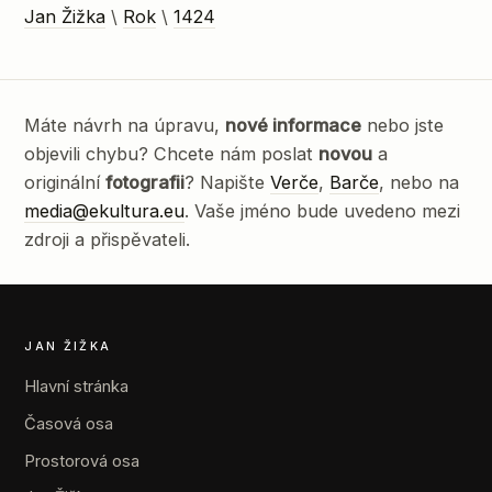
Jan Žižka
\
Rok
\
1424
Máte návrh na úpravu,
nové informace
nebo jste
objevili chybu? Chcete nám poslat
novou
a
originální
fotografii
? Napište
Verče
,
Barče
, nebo na
media@ekultura.eu
. Vaše jméno bude uvedeno mezi
zdroji a přispěvateli.
JAN ŽIŽKA
Hlavní stránka
Časová osa
Prostorová osa