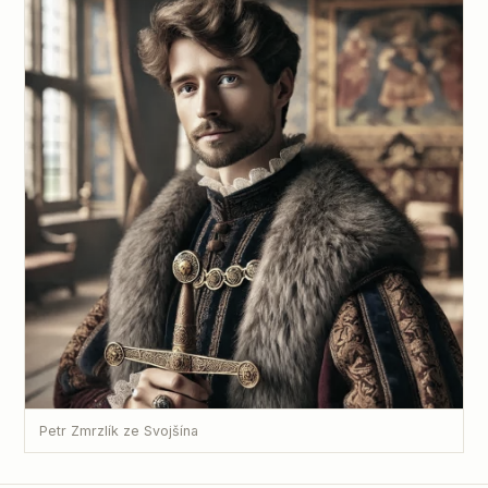
Petr Zmrzlík ze Svojšína