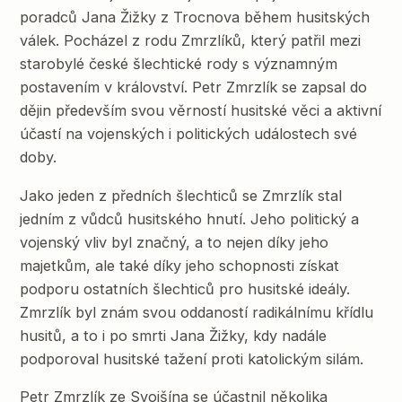
poradců Jana Žižky z Trocnova během husitských
válek. Pocházel z rodu Zmrzlíků, který patřil mezi
starobylé české šlechtické rody s významným
postavením v království. Petr Zmrzlík se zapsal do
dějin především svou věrností husitské věci a aktivní
účastí na vojenských i politických událostech své
doby.
Jako jeden z předních šlechticů se Zmrzlík stal
jedním z vůdců husitského hnutí. Jeho politický a
vojenský vliv byl značný, a to nejen díky jeho
majetkům, ale také díky jeho schopnosti získat
podporu ostatních šlechticů pro husitské ideály.
Zmrzlík byl znám svou oddaností radikálnímu křídlu
husitů, a to i po smrti Jana Žižky, kdy nadále
podporoval husitské tažení proti katolickým silám.
Petr Zmrzlík ze Svojšína se účastnil několika