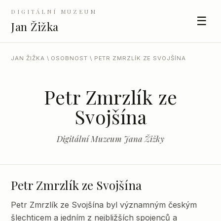
DIGITÁLNÍ MUZEUM
☰
Jan Žižka
JAN ŽIŽKA
\
OSOBNOST
\ PETR ZMRZLÍK ZE SVOJŠÍNA
Petr Zmrzlík ze
Svojšína
Digitální Muzeum Jana Žižky
Petr Zmrzlík ze Svojšína
Petr Zmrzlík ze Svojšína byl významným českým
šlechticem a jedním z nejbližších spojenců a