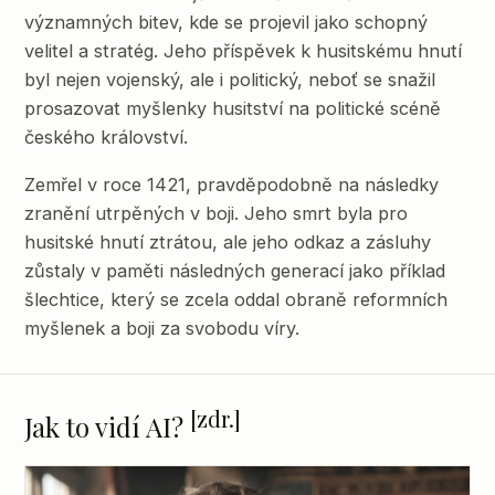
významných bitev, kde se projevil jako schopný
velitel a stratég. Jeho příspěvek k husitskému hnutí
byl nejen vojenský, ale i politický, neboť se snažil
prosazovat myšlenky husitství na politické scéně
českého království.
Zemřel v roce 1421, pravděpodobně na následky
zranění utrpěných v boji. Jeho smrt byla pro
husitské hnutí ztrátou, ale jeho odkaz a zásluhy
zůstaly v paměti následných generací jako příklad
šlechtice, který se zcela oddal obraně reformních
myšlenek a boji za svobodu víry.
[zdr.]
Jak to vidí AI?