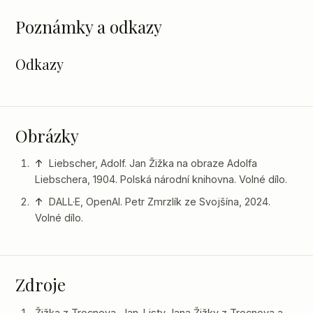
Poznámky a odkazy
Odkazy
Obrázky
↑
Liebscher, Adolf. Jan Žižka na obraze Adolfa
Liebschera, 1904. Polská národní knihovna. Volné dílo.
↑
DALL·E, OpenAI. Petr Zmrzlík ze Svojšína, 2024.
Volné dílo.
Zdroje
Žižka z Trocnova, Jan. Listy Jana Žižky z Trocnova a