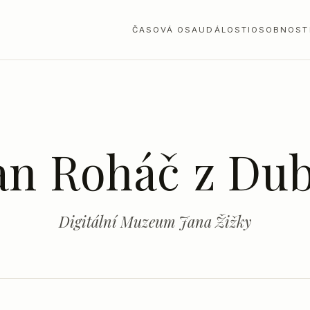
ČASOVÁ OSA
UDÁLOSTI
OSOBNOST
an Roháč z Du
Digitální Muzeum Jana Žižky