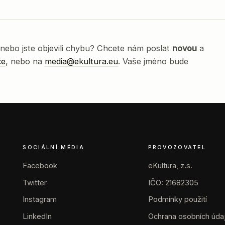
nebo jste objevili chybu? Chcete nám poslat
novou
a
če
, nebo na
media@ekultura.eu
. Vaše jméno bude
SOCIÁLNÍ MÉDIA
PROVOZOVATEL
Facebook
eKultura, z.s.
Twitter
IČO: 21682305
Instagram
Podmínky použití
LinkedIn
Ochrana osobních úda