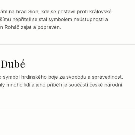
hl na hrad Sion, kde se postavil proti královské
šímu nepříteli se stal symbolem neústupnosti a
an Roháč zajat a popraven.
z Dubé
 symbol hrdinského boje za svobodu a spravedlnost.
y mnoho lidí a jeho příběh je součástí české národní