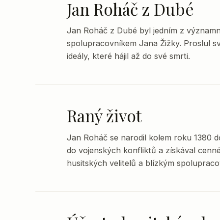
Jan Roháč z Dubé
Jan Roháč z Dubé byl jedním z významn
spolupracovníkem Jana Žižky. Proslul sv
ideály, které hájil až do své smrti.
Raný život
Jan Roháč se narodil kolem roku 1380 do
do vojenských konfliktů a získával cenné
husitských velitelů a blízkým spoluprac