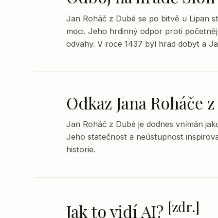
Jan Roháč z Dubé se po bitvě u Lipan stá
moci. Jeho hrdinný odpor proti početněj
odvahy. V roce 1437 byl hrad dobyt a J
Odkaz Jana Roháče 
Jan Roháč z Dubé je dodnes vnímán jako
Jeho statečnost a neústupnost inspiroval
historie.
[zdr.]
Jak to vidí AI?