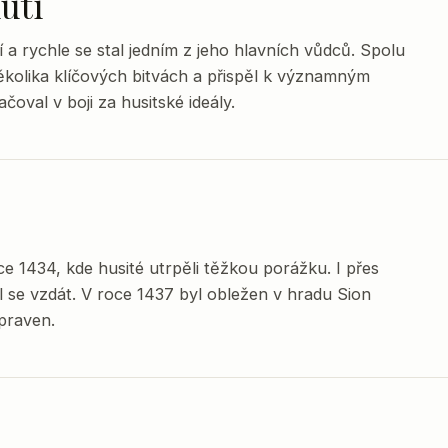
utí
 a rychle se stal jedním z jeho hlavních vůdců. Spolu
ěkolika klíčových bitvách a přispěl k významným
čoval v boji za husitské ideály.
ce 1434, kde husité utrpěli těžkou porážku. I přes
l se vzdát. V roce 1437 byl obležen v hradu Sion
praven.