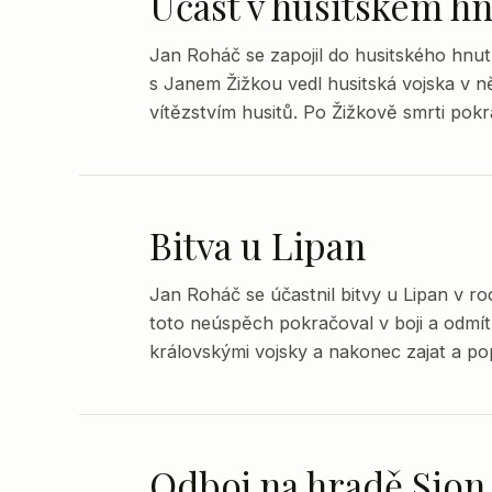
Účast v husitském hn
Jan Roháč se zapojil do husitského hnutí
s Janem Žižkou vedl husitská vojska v n
vítězstvím husitů. Po Žižkově smrti pokra
Bitva u Lipan
Jan Roháč se účastnil bitvy u Lipan v ro
toto neúspěch pokračoval v boji a odmít
královskými vojsky a nakonec zajat a po
Odboj na hradě Sion