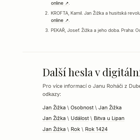
online
.
KROFTA, Kamil. Jan Žižka a husitská revolu
online
.
PEKAŘ, Josef. Žižka a jeho doba. Praha: 
Další hesla v digitá
Pro více informací o Janu Roháči z Dubé
odkazy:
Jan Žižka
\
Osobnost
\
Jan Žižka
Jan Žižka
\
Událost
\
Bitva u Lipan
Jan Žižka
\
Rok
\
Rok 1424