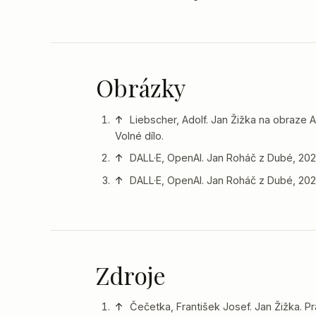
Obrázky
↑
Liebscher, Adolf. Jan Žižka na obraze A
Volné dílo.
↑
DALL·E, OpenAI. Jan Roháč z Dubé, 2024
↑
DALL·E, OpenAI. Jan Roháč z Dubé, 2024
Zdroje
↑
Čečetka, František Josef. Jan Žižka. Pr