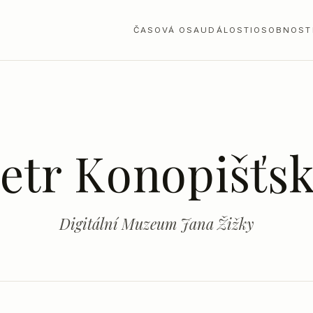
ČASOVÁ OSA
UDÁLOSTI
OSOBNOST
etr Konopišťs
Digitální Muzeum Jana Žižky