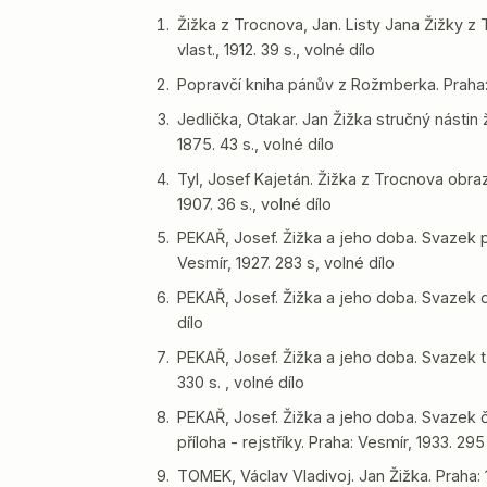
Žižka z Trocnova, Jan. Listy Jana Žižky z 
vlast., 1912. 39 s., volné dílo
Popravčí kniha pánův z Rožmberka. Praha: F
Jedlička, Otakar. Jan Žižka stručný nástin
1875. 43 s., volné dílo
Tyl, Josef Kajetán. Žižka z Trocnova obraz
1907. 36 s., volné dílo
PEKAŘ, Josef. Žižka a jeho doba. Svazek p
Vesmír, 1927. 283 s, volné dílo
PEKAŘ, Josef. Žižka a jeho doba. Svazek dr
dílo
PEKAŘ, Josef. Žižka a jeho doba. Svazek tř
330 s. , volné dílo
PEKAŘ, Josef. Žižka a jeho doba. Svazek č
příloha - rejstříky. Praha: Vesmír, 1933. 295 
TOMEK, Václav Vladivoj. Jan Žižka. Praha: 1