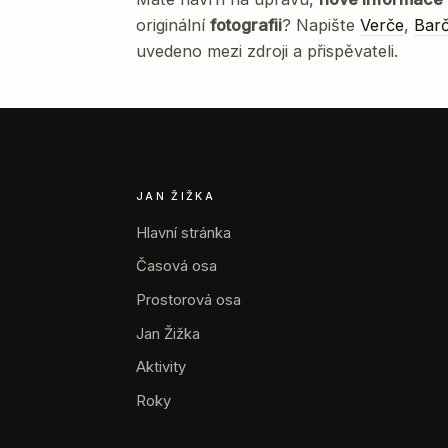
originální
fotografii
? Napište
Verče
,
Bar
uvedeno mezi zdroji a přispěvateli.
JAN ŽIŽKA
Hlavní stránka
Časová osa
Prostorová osa
Jan Žižka
Aktivity
Roky