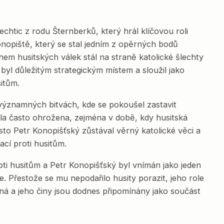
chtic z rodu Šternberků, který hrál klíčovou roli
onopiště, který se stal jedním z opěrných bodů
hem husitských válek stál na straně katolické šlechty
byl důležitým strategickým místem a sloužil jako
itům.
 významných bitvách, kde se pokoušel zastavit
la často ohrožena, zejména v době, kdy husitská
esto Petr Konopišťský zůstával věrný katolické věci a
ací proti husitům.
ti husitům a Petr Konopišťský byl vnímán jako jeden
e. Přestože se mu nepodařilo husity porazit, jeho role
ná a jeho činy jsou dodnes připomínány jako součást