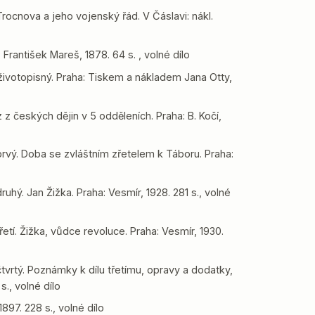
Trocnova a jeho vojenský řád. V Čáslavi: nákl.
rantišek Mareš, 1878. 64 s. , volné dílo
 životopisný. Praha: Tiskem a nákladem Jana Otty,
 z českých dějin v 5 odděleních. Praha: B. Kočí,
rvý. Doba se zvláštním zřetelem k Táboru. Praha:
uhý. Jan Žižka. Praha: Vesmír, 1928. 281 s., volné
etí. Žižka, vůdce revoluce. Praha: Vesmír, 1930.
tvrtý. Poznámky k dílu třetímu, opravy a dodatky,
s., volné dílo
897. 228 s., volné dílo