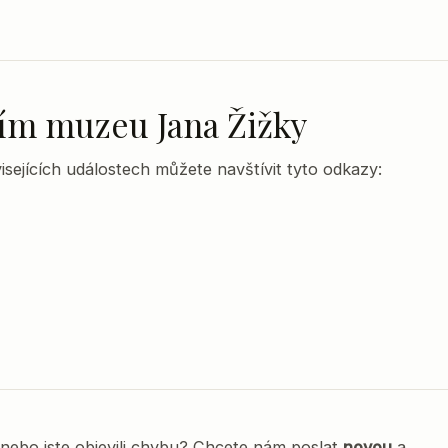
lním muzeu Jana Žižky
sejících událostech můžete navštívit tyto odkazy:
nebo jste objevili chybu? Chcete nám poslat
novou
a