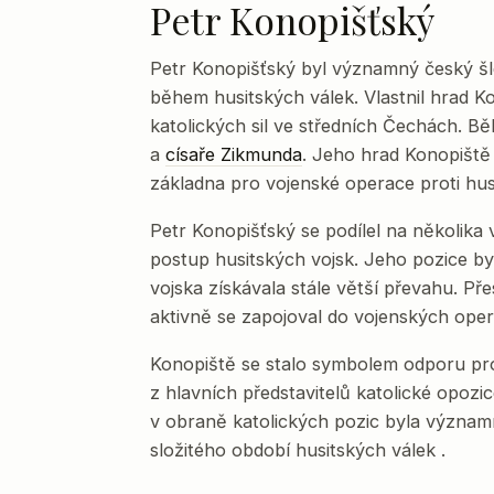
Petr Konopišťský
Petr Konopišťský byl významný český šle
během husitských válek. Vlastnil hrad K
katolických sil ve středních Čechách. Bě
a
císaře Zikmunda
. Jeho hrad Konopiště 
základna pro vojenské operace proti hus
Petr Konopišťský se podílel na několika
postup husitských vojsk. Jeho pozice by
vojska získávala stále větší převahu. Př
aktivně se zapojoval do vojenských oper
Konopiště se stalo symbolem odporu pro
z hlavních představitelů katolické opozic
v obraně katolických pozic byla význam
složitého období husitských válek .