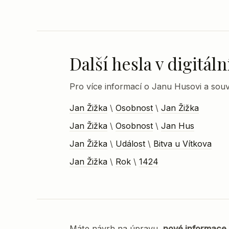
Další hesla v digitá
Pro více informací o Janu Husovi a souvi
Jan Žižka
\
Osobnost
\
Jan Žižka
Jan Žižka
\
Osobnost
\
Jan Hus
Jan Žižka
\
Událost
\
Bitva u Vítkova
Jan Žižka
\
Rok
\
1424
Máte návrh na úpravu,
nové informace