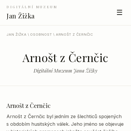
DIGITÁLNÍ MUZEUM
☰
Jan Žižka
JAN ŽIŽKA
\
OSOBNOST
\ ARNOŠT Z ČERNČIC
Arnošt z Černčic
Digitální Muzeum Jana Žižky
Arnošt z Černčic
Arnošt z Černčic byl jedním ze šlechticů spojených
s obdobím husitských válek. Jeho jméno se objevuje