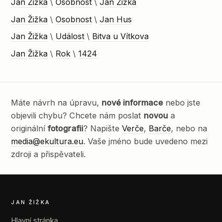
Jan Žižka
\
Osobnost
\
Jan Žižka
Jan Žižka
\
Osobnost
\
Jan Hus
Jan Žižka
\
Událost
\
Bitva u Vítkova
Jan Žižka
\
Rok
\
1424
Máte návrh na úpravu,
nové informace
nebo jste
objevili chybu? Chcete nám poslat
novou
a
originální
fotografii
? Napište
Verče
,
Barče
, nebo na
media@ekultura.eu
. Vaše jméno bude uvedeno mezi
zdroji a přispěvateli.
JAN ŽIŽKA
Hlavní stránka