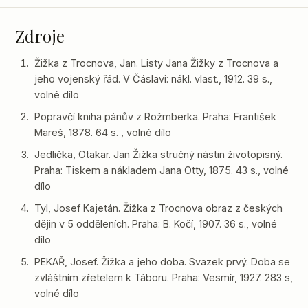
Zdroje
Žižka z Trocnova, Jan. Listy Jana Žižky z Trocnova a
jeho vojenský řád. V Čáslavi: nákl. vlast., 1912. 39 s.,
volné dílo
Popravčí kniha pánův z Rožmberka. Praha: František
Mareš, 1878. 64 s. , volné dílo
Jedlička, Otakar. Jan Žižka stručný nástin životopisný.
Praha: Tiskem a nákladem Jana Otty, 1875. 43 s., volné
dílo
Tyl, Josef Kajetán. Žižka z Trocnova obraz z českých
dějin v 5 odděleních. Praha: B. Kočí, 1907. 36 s., volné
dílo
PEKAŘ, Josef. Žižka a jeho doba. Svazek prvý. Doba se
zvláštním zřetelem k Táboru. Praha: Vesmír, 1927. 283 s,
volné dílo