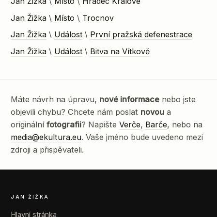
Jan Žižka
\
Místo
\
Hradec Králové
Jan Žižka
\
Místo
\
Trocnov
Jan Žižka
\
Událost
\
První pražská defenestrace
Jan Žižka
\
Událost
\
Bitva na Vítkově
Máte návrh na úpravu,
nové informace
nebo jste
objevili chybu? Chcete nám poslat
novou
a
originální
fotografii
? Napište
Verče
,
Barče
, nebo na
media@ekultura.eu
. Vaše jméno bude uvedeno mezi
zdroji a přispěvateli.
JAN ŽIŽKA
Hlavní stránka