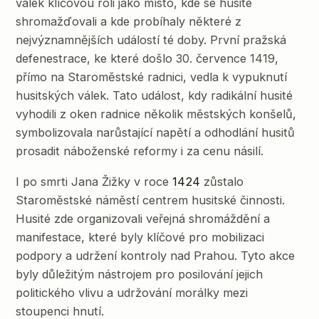
válek klíčovou roli jako místo, kde se husité
shromažďovali a kde probíhaly některé z
nejvýznamnějších událostí té doby. První pražská
defenestrace, ke které došlo 30. července 1419,
přímo na Staroměstské radnici, vedla k vypuknutí
husitských válek. Tato událost, kdy radikální husité
vyhodili z oken radnice několik městských konšelů,
symbolizovala narůstající napětí a odhodlání husitů
prosadit náboženské reformy i za cenu násilí.
I po smrti Jana Žižky v roce
1424
zůstalo
Staroměstské náměstí centrem husitské činnosti.
Husité zde organizovali veřejná shromáždění a
manifestace, které byly klíčové pro mobilizaci
podpory a udržení kontroly nad Prahou. Tyto akce
byly důležitým nástrojem pro posilování jejich
politického vlivu a udržování morálky mezi
stoupenci hnutí.