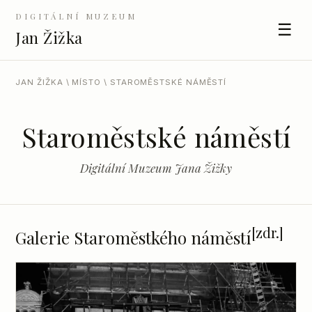
DIGITÁLNÍ MUZEUM
☰
Jan Žižka
JAN ŽIŽKA
\
MÍSTO
\ STAROMĚSTSKÉ NÁMĚSTÍ
Staroměstské náměstí
Digitální Muzeum Jana Žižky
[zdr.]
Galerie Staroměstkého náměstí