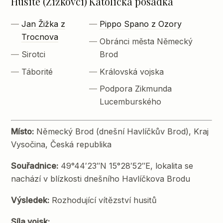
Husité (Žižkovci)
Katolická posádka
Jan Žižka z
Pippo Spano z Ozory
Trocnova
Obránci města Německý
Sirotci
Brod
Táborité
Královská vojska
Podpora Zikmunda
Lucemburského
Místo:
Německý Brod (dnešní Havlíčkův Brod), Kraj
Vysočina, Česká republika
Souřadnice:
49°44′23″N 15°28′52″E, lokalita se
nachází v blízkosti dnešního Havlíčkova Brodu
Výsledek:
Rozhodující vítězství husitů
Síla vojsk: