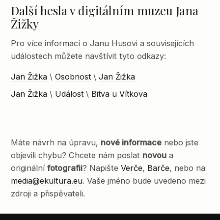
Další hesla v digitálním muzeu Jana
Žižky
Pro více informací o Janu Husovi a souvisejících
událostech můžete navštívit tyto odkazy:
Jan Žižka
\
Osobnost
\
Jan Žižka
Jan Žižka
\
Událost
\
Bitva u Vítkova
Máte návrh na úpravu,
nové informace
nebo jste
objevili chybu? Chcete nám poslat
novou
a
originální
fotografii
? Napište
Verče
,
Barče
, nebo na
media@ekultura.eu
. Vaše jméno bude uvedeno mezi
zdroji a přispěvateli.