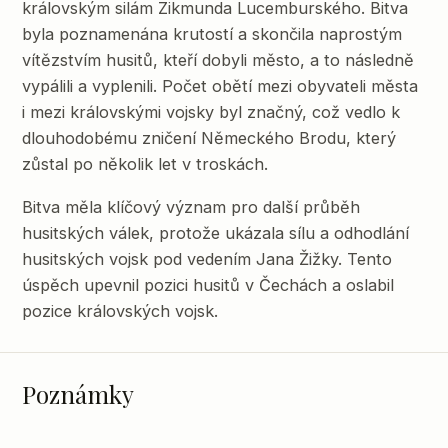
královským silám Zikmunda Lucemburského. Bitva
byla poznamenána krutostí a skončila naprostým
vítězstvím husitů, kteří dobyli město, a to následně
vypálili a vyplenili. Počet obětí mezi obyvateli města
i mezi královskými vojsky byl značný, což vedlo k
dlouhodobému zničení Německého Brodu, který
zůstal po několik let v troskách.
Bitva měla klíčový význam pro další průběh
husitských válek, protože ukázala sílu a odhodlání
husitských vojsk pod vedením Jana Žižky. Tento
úspěch upevnil pozici husitů v Čechách a oslabil
pozice královských vojsk.
Poznámky