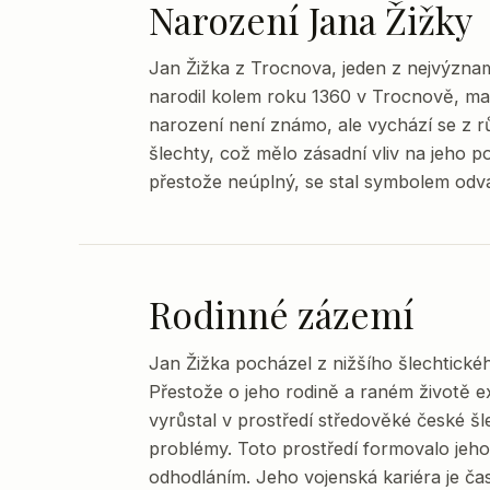
Narození Jana Žižky
Jan Žižka z Trocnova, jeden z nejvýzna
narodil kolem roku 1360 v Trocnově, ma
narození není známo, ale vychází se z r
šlechty, což mělo zásadní vliv na jeho po
přestože neúplný, se stal symbolem odv
Rodinné zázemí
Jan Žižka pocházel z nižšího šlechtickéh
Přestože o jeho rodině a raném životě e
vyrůstal v prostředí středověké české šl
problémy. Toto prostředí formovalo jeho
odhodláním. Jeho vojenská kariéra je ča