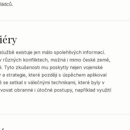
ládců.
iéry
lužbě existuje jen málo spolehlivých informací.
 v různých konfliktech, možná i mimo české země,
né. Tyto zkušenosti mu poskytly nejen vojenské
ky a strategie, které později s úspěchem aplikoval
e setkal s válečnými technikami, které byly v
vat obranné i útočné postupy, například využití