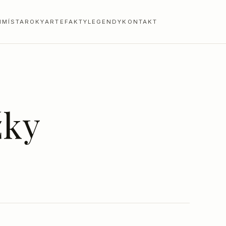
I
MÍSTA
ROKY
ARTEFAKTY
LEGENDY
KONTAKT
žky