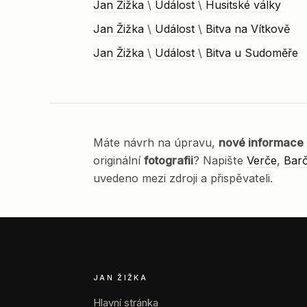
Jan Žižka
\
Událost
\
Husitské války
Jan Žižka
\
Událost
\
Bitva na Vítkově
Jan Žižka
\
Událost
\
Bitva u Sudoměře
Máte návrh na úpravu,
nové informace
originální
fotografii
? Napište
Verče
,
Bar
uvedeno mezi zdroji a přispěvateli.
JAN ŽIŽKA
Hlavní stránka