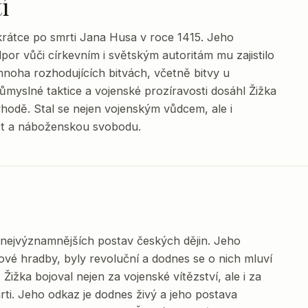
í
 krátce po smrti Jana Husa v roce 1415. Jeho
dpor vůči církevním i světským autoritám mu zajistilo
 mnoha rozhodujících bitvách, včetně bitvy u
ůmyslné taktice a vojenské prozíravosti dosáhl Žižka
výhodě. Stal se nejen vojenským vůdcem, ale i
st a náboženskou svobodu.
 nejvýznamnějších postav českých dějin. Jeho
ové hradby, byly revoluční a dodnes se o nich mluví
 Žižka bojoval nejen za vojenské vítězství, ale i za
mrti. Jeho odkaz je dodnes živý a jeho postava