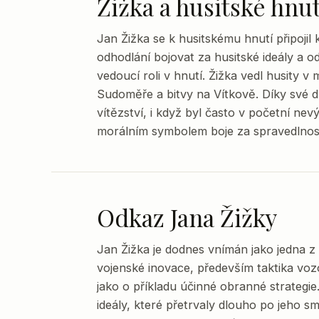
Žižka a husitské hnut
Jan Žižka se k husitskému hnutí připojil
odhodlání bojovat za husitské ideály a o
vedoucí roli v hnutí. Žižka vedl husity v
Sudoměře a bitvy na Vítkově. Díky své d
vítězství, i když byl často v početní ne
morálním symbolem boje za spravedlno
Odkaz Jana Žižky
Jan Žižka je dodnes vnímán jako jedna z
vojenské inovace, především taktika voz
jako o příkladu účinné obranné strategie.
ideály, které přetrvaly dlouho po jeho s