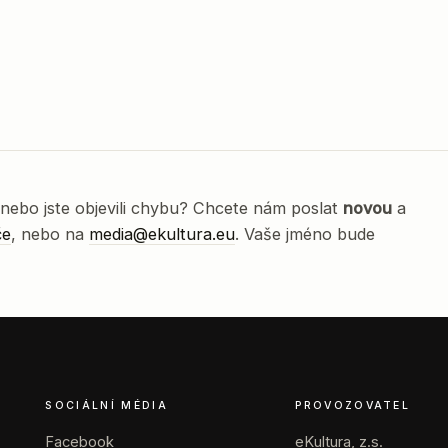
nebo jste objevili chybu? Chcete nám poslat
novou
a
če
, nebo na
media@ekultura.eu
. Vaše jméno bude
SOCIÁLNÍ MÉDIA
PROVOZOVATEL
Facebook
eKultura, z.s.