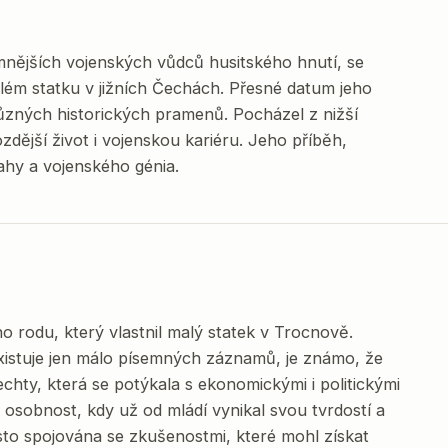
mnějších vojenských vůdců husitského hnutí, se
lém statku v jižních Čechách. Přesné datum jeho
ůzných historických pramenů. Pocházel z nižší
zdější život i vojenskou kariéru. Jeho příběh,
ahy a vojenského génia.
o rodu, který vlastnil malý statek v Trocnově.
xistuje jen málo písemných záznamů, je známo, že
echty, která se potýkala s ekonomickými i politickými
 osobnost, kdy už od mládí vynikal svou tvrdostí a
sto spojována se zkušenostmi, které mohl získat