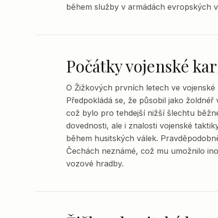
během služby v armádách evropských v
Počátky vojenské kar
O Žižkových prvních letech ve vojenské s
Předpokládá se, že působil jako žoldnéř
což bylo pro tehdejší nižší šlechtu běž
dovednosti, ale i znalosti vojenské takti
během husitských válek. Pravděpodobně s
Čechách neznámé, což mu umožnilo inovo
vozové hradby.