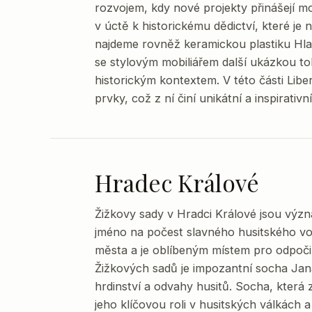
rozvojem, kdy nové projekty přinášejí mo
v úctě k historickému dědictví, které je ne
najdeme rovněž keramickou plastiku Hla
se stylovým mobiliářem další ukázkou to
historickým kontextem. V této části Libe
prvky, což z ní činí unikátní a inspirativn
Hradec Králové
Žižkovy sady v Hradci Králové jsou výz
jméno na počest slavného husitského vo
města a je oblíbeným místem pro odpoči
Žižkových sadů je impozantní socha Jana
hrdinství a odvahy husitů. Socha, která 
jeho klíčovou roli v husitských válkách