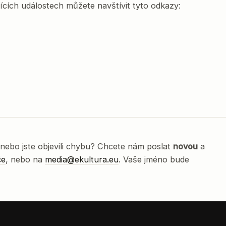
ících událostech můžete navštívit tyto odkazy:
nebo jste objevili chybu? Chcete nám poslat
novou
a
če
, nebo na
media@ekultura.eu
. Vaše jméno bude