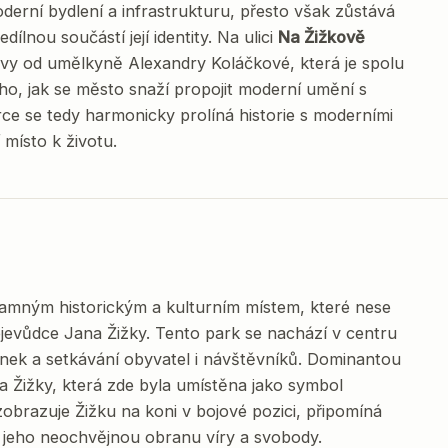
derní bydlení a infrastrukturu, přesto však zůstává
dílnou součástí její identity. Na ulici
Na Žižkově
vy od umělkyně Alexandry Koláčkové, která je spolu
ho, jak se město snaží propojit moderní umění s
rce se tedy harmonicky prolíná historie s moderními
í místo k životu.
namným historickým a kulturním místem, které nese
jevůdce Jana Žižky. Tento park se nachází v centru
nek a setkávání obyvatel i návštěvníků. Dominantou
 Žižky, která zde byla umístěna jako symbol
zobrazuje Žižku na koni v bojové pozici, připomíná
 a jeho neochvějnou obranu víry a svobody.