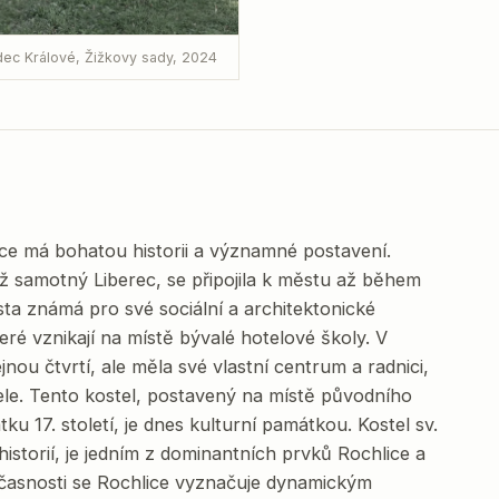
dec Králové, Žižkovy sady, 2024
ice má bohatou historii a významné postavení.
ež samotný Liberec, se připojila k městu až během
ta známá pro své sociální a architektonické
eré vznikají na místě bývalé hotelové školy. V
nou čtvrtí, ale měla své vlastní centrum a radnici,
itele. Tento kostel, postavený na místě původního
u 17. století, je dnes kulturní památkou. Kostel sv.
historií, je jedním z dominantních prvků Rochlice a
oučasnosti se Rochlice vyznačuje dynamickým