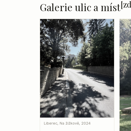
[zd
Galerie ulic a míst
Liberec, Na žižkově, 2024