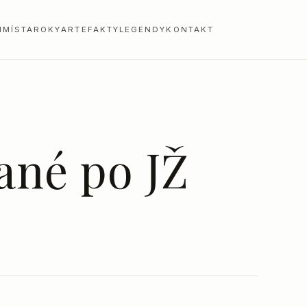
I
MÍSTA
ROKY
ARTEFAKTY
LEGENDY
KONTAKT
ané po JŽ