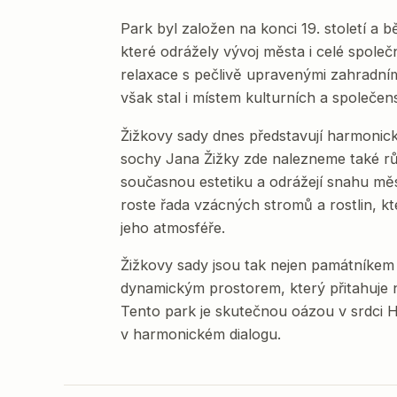
Park byl založen na konci 19. století a
které odrážely vývoj města i celé společ
relaxace s pečlivě upravenými zahradní
však stal i místem kulturních a společen
Žižkovy sady dnes představují harmonick
sochy Jana Žižky zde nalezneme také růz
současnou estetiku a odrážejí snahu měs
roste řada vzácných stromů a rostlin, kte
jeho atmosféře.
Žižkovy sady jsou tak nejen památníkem 
dynamickým prostorem, který přitahuje 
Tento park je skutečnou oázou v srdci H
v harmonickém dialogu.