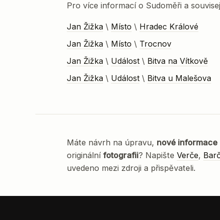
Pro více informací o Sudoměři a souvisej
Jan Žižka
\
Místo
\
Hradec Králové
Jan Žižka
\
Místo
\
Trocnov
Jan Žižka
\
Událost
\
Bitva na Vítkově
Jan Žižka
\
Událost
\
Bitva u Malešova
Máte návrh na úpravu,
nové informace
originální
fotografii
? Napište
Verče
,
Bar
uvedeno mezi zdroji a přispěvateli.