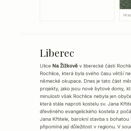
Hra
Liberec
Ulice
Na Žižkově
v liberecké části Rochl
Rochlice, která byla svého času větší n
německé okupace. Dnes je tato část měs
projekty, jako jsou nové bytové domy, kt
minulosti však Rochlice nebyla jen obyčej
která stála naproti kostelu sv. Jana Křt
dřevěného evangelického kostela z počátk
Jana Křtitele, barokní stavba s bohatou 
připomíná její důležitost v regionu. V s