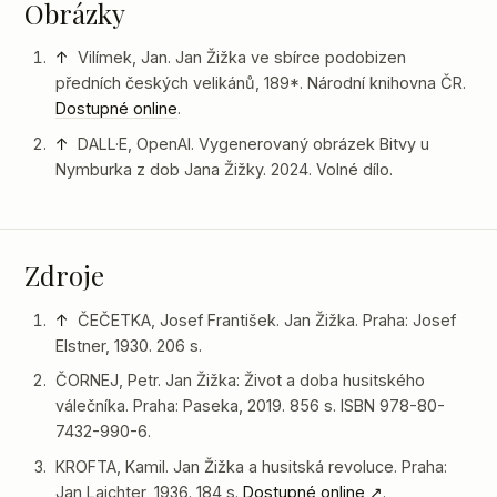
Obrázky
↑
Vilímek, Jan. Jan Žižka ve sbírce podobizen
předních českých velikánů, 189*. Národní knihovna ČR.
Dostupné online
.
↑
DALL·E, OpenAI. Vygenerovaný obrázek Bitvy u
Nymburka z dob Jana Žižky. 2024. Volné dílo.
Zdroje
↑
ČEČETKA, Josef František. Jan Žižka. Praha: Josef
Elstner, 1930. 206 s.
ČORNEJ, Petr. Jan Žižka: Život a doba husitského
válečníka. Praha: Paseka, 2019. 856 s. ISBN 978-80-
7432-990-6.
KROFTA, Kamil. Jan Žižka a husitská revoluce. Praha:
Jan Laichter, 1936. 184 s.
Dostupné online
.