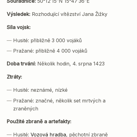
Souřadnice:
50°12′15″N 15°47′36″E
Výsledek:
Rozhodující vítězství Jana Žižky
Síla vojsk:
Husité: přibližně 3 000 vojáků
Pražané: přibližně 4 000 vojáků
Doba trvání:
Několik hodin, 4. srpna 1423
Ztráty:
Husité: neznámé, nízké
Pražané: značné, několik set mrtvých a
zraněných
Použité zbraně a artefakty:
Husité:
Vozová hradba
, pěchotní zbraně