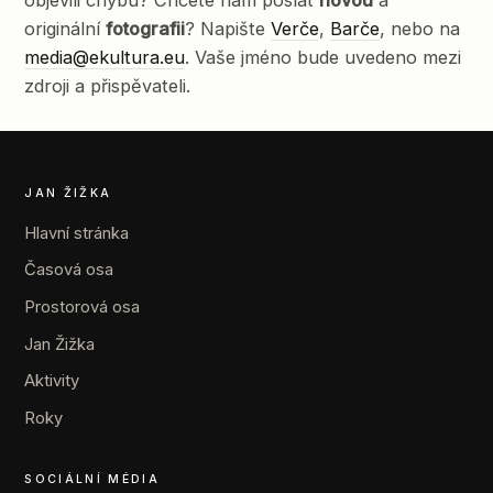
originální
fotografii
? Napište
Verče
,
Barče
, nebo na
media@ekultura.eu
. Vaše jméno bude uvedeno mezi
zdroji a přispěvateli.
JAN ŽIŽKA
Hlavní stránka
Časová osa
Prostorová osa
Jan Žižka
Aktivity
Roky
SOCIÁLNÍ MÉDIA