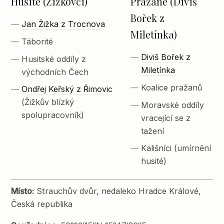
Husité (Žižkovci)
Pražané (Diviš
Bořek z
Jan Žižka z Trocnova
Miletínka)
Táborité
Diviš Bořek z
Husitské oddíly z
Miletínka
východních Čech
Koalice pražanů
Ondřej Keřský z Řimovic
(Žižkův blízký
Moravské oddíly
spolupracovník)
vracející se z
tažení
Kališníci (umírnění
husité)
Místo:
Strauchův dvůr, nedaleko Hradce Králové,
Česká republika