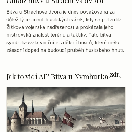
Odkaz bitvy u Strachova dvora
Bitva u Strachova dvora je dnes považována za
důležitý moment husitských válek, kdy se potvrdila
Žižkova vojenská nadřazenost a prokázala jeho
mistrovská znalost terénu a taktiky. Tato bitva
symbolizovala vnitřní rozdělení husitů, které mělo
zásadní dopad na budoucí průběh husitského hnutí.
[zdr.]
Jak to vidí AI? Bitva u Nymburka