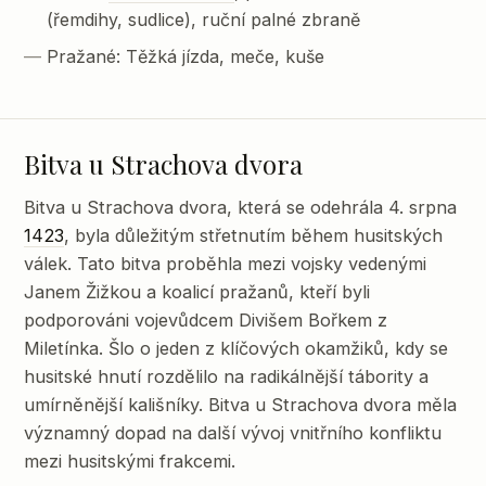
(řemdihy, sudlice), ruční palné zbraně
Pražané: Těžká jízda, meče, kuše
Bitva u Strachova dvora
Bitva u Strachova dvora, která se odehrála 4. srpna
1423
, byla důležitým střetnutím během husitských
válek. Tato bitva proběhla mezi vojsky vedenými
Janem Žižkou a koalicí pražanů, kteří byli
podporováni vojevůdcem Divišem Bořkem z
Miletínka. Šlo o jeden z klíčových okamžiků, kdy se
husitské hnutí rozdělilo na radikálnější tábority a
umírněnější kališníky. Bitva u Strachova dvora měla
významný dopad na další vývoj vnitřního konfliktu
mezi husitskými frakcemi.