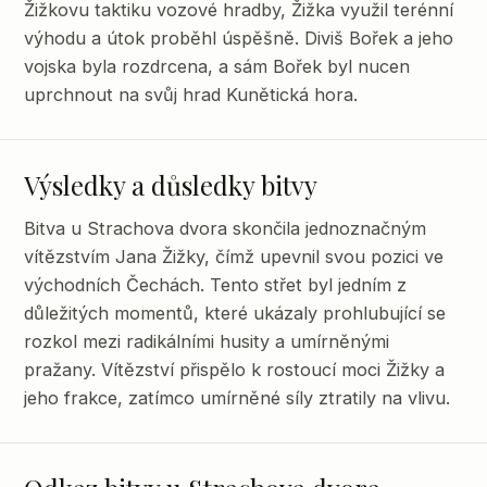
Žižkovu taktiku vozové hradby, Žižka využil terénní
výhodu a útok proběhl úspěšně. Diviš Bořek a jeho
vojska byla rozdrcena, a sám Bořek byl nucen
uprchnout na svůj hrad Kunětická hora.
Výsledky a důsledky bitvy
Bitva u Strachova dvora skončila jednoznačným
vítězstvím Jana Žižky, čímž upevnil svou pozici ve
východních Čechách. Tento střet byl jedním z
důležitých momentů, které ukázaly prohlubující se
rozkol mezi radikálními husity a umírněnými
pražany. Vítězství přispělo k rostoucí moci Žižky a
jeho frakce, zatímco umírněné síly ztratily na vlivu.