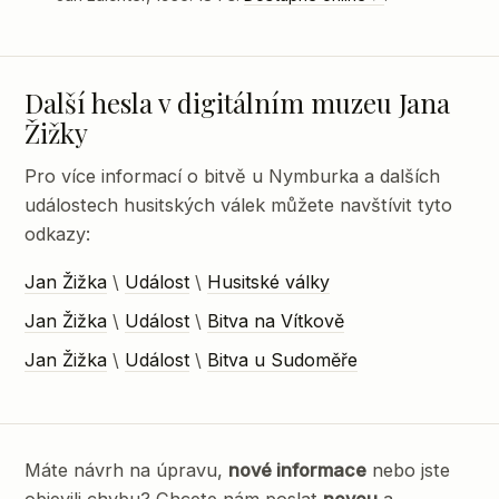
Další hesla v digitálním muzeu Jana
Žižky
Pro více informací o bitvě u Nymburka a dalších
událostech husitských válek můžete navštívit tyto
odkazy:
Jan Žižka
\
Událost
\
Husitské války
Jan Žižka
\
Událost
\
Bitva na Vítkově
Jan Žižka
\
Událost
\
Bitva u Sudoměře
Máte návrh na úpravu,
nové informace
nebo jste
objevili chybu? Chcete nám poslat
novou
a