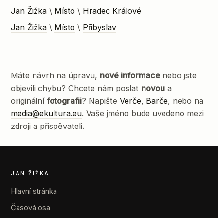
Jan Žižka
\
Místo
\
Hradec Králové
Jan Žižka
\
Místo
\
Přibyslav
Máte návrh na úpravu,
nové informace
nebo jste
objevili chybu? Chcete nám poslat
novou
a
originální
fotografii
? Napište
Verče
,
Barče
, nebo na
media@ekultura.eu
. Vaše jméno bude uvedeno mezi
zdroji a přispěvateli.
JAN ŽIŽKA
Hlavní stránka
Časová osa