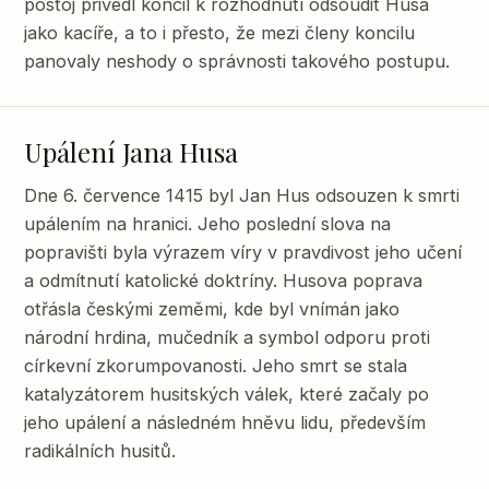
postoj přivedl koncil k rozhodnutí odsoudit Husa
jako kacíře, a to i přesto, že mezi členy koncilu
panovaly neshody o správnosti takového postupu.
Upálení Jana Husa
Dne 6. července 1415 byl Jan Hus odsouzen k smrti
upálením na hranici. Jeho poslední slova na
popravišti byla výrazem víry v pravdivost jeho učení
a odmítnutí katolické doktríny. Husova poprava
otřásla českými zeměmi, kde byl vnímán jako
národní hrdina, mučedník a symbol odporu proti
církevní zkorumpovanosti. Jeho smrt se stala
katalyzátorem husitských válek, které začaly po
jeho upálení a následném hněvu lidu, především
radikálních husitů.