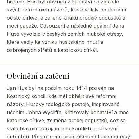
historie. Hus byl obviněn z kacířství na základě
svých reformních názorů, které volaly po morální
očistě církve, a za jeho kritiku prodeje odpustků a
moci papeže. Odsouzení a následné upálení Jana
Husa vyvolalo v českých zemích hluboké otřesy,
které vedly ke vzniku husitského hnutí a
ozbrojených střetů s katolickou církví.
Obvinění a zatčení
Jan Hus byl na podzim roku 1414 pozván na
Kostnický koncil, kde měl obhájit své reformní
názory. Husovy teologické postoje, inspirované
učením Johna Wycliffa, kritizovaly bohatství a moc
katolické církve, zejména prodej odpustků, což se
stalo hlavním zdrojem jeho konfliktu s církevní
autoritou. Přestože mu císař Zikmund Lucemburský